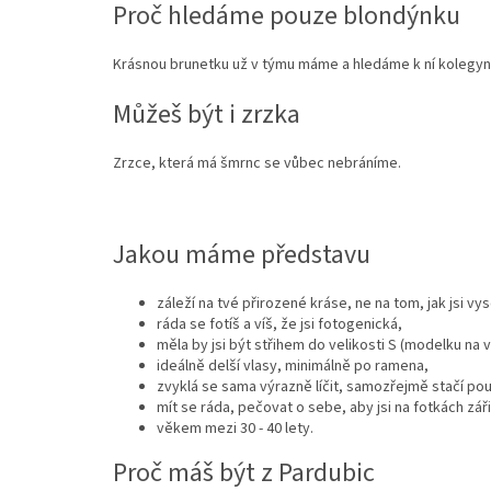
Proč hledáme pouze blondýnku
Krásnou brunetku už v týmu máme a hledáme k ní kolegyni,
Můžeš být i zrzka
Zrzce, která má šmrnc se vůbec nebráníme.
Jakou máme představu
záleží na tvé přirozené kráse, ne na tom, jak jsi vy
ráda se fotíš a víš, že jsi fotogenická,
měla by jsi být střihem do velikosti S (modelku na vě
ideálně delší vlasy, minimálně po ramena,
zvyklá se sama výrazně líčit, samozřejmě stačí pou
mít se ráda, pečovat o sebe, aby jsi na fotkách záři
věkem mezi 30 - 40 lety.
Proč máš být z Pardubic