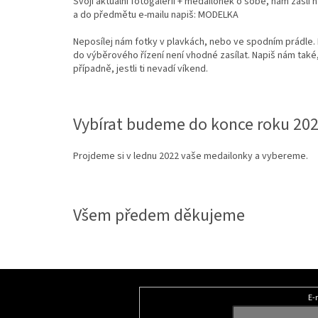
Svoji aktuální fotogalerii + medailonek o sobě, nám zašli 
a do předmětu e-mailu napiš: MODELKA
Neposílej nám fotky v plavkách, nebo ve spodním prádle. 
do výběrového řízení není vhodné zasílat. Napiš nám tak
případně, jestli ti nevadí víkend.
Vybírat budeme do konce roku 20
Projdeme si v lednu 2022 vaše medailonky a vybereme.
Všem předem děkujeme
Z
á
E-
Odebírat newsletter
p