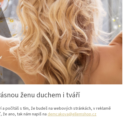
ásnou ženu duchem i tváří
ví a počítáš s tím, že budeš na webových stránkách, v reklamě
 že ano, tak nám napiš na
demcakova@ellemshop.cz