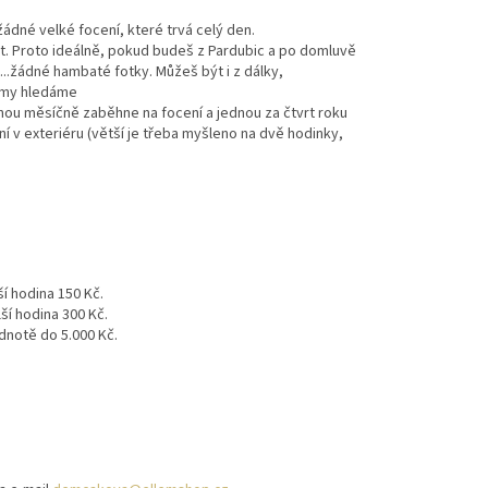
ádné velké focení, které trvá celý den.
ut. Proto ideálně, pokud budeš z Pardubic a po domluvě
...žádné hambaté fotky. Můžeš být i z dálky,
a my hledáme
ou měsíčně zaběhne na focení a jednou za čtvrt roku
í v exteriéru (větší je třeba myšleno na dvě hodinky,
ší hodina 150 Kč.
ší hodina 300 Kč.
dnotě do 5.000 Kč.