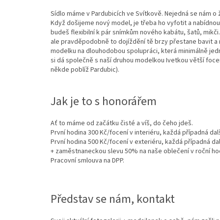
Sídlo máme v Pardubicích ve Svítkově. Nejedná se nám o ž
Když došijeme nový model, je třeba ho vyfotit a nabídno
budeš flexibilní k pár snímkům nového kabátu, šatů, mikči.
ale pravděpodobně to dojíždění tě brzy přestane bavit 
modelku na dlouhodobou spolupráci, která minimálně jedn
si dá společně s naší druhou modelkou Ivetkou větší focen
někde poblíž Pardubic).
Jak je to s honorářem
Ať to máme od začátku čisté a víš, do čeho jdeš.
První hodina 300 Kč/focení v interiéru, každá případná dal
První hodina 500 Kč/focení v exteriéru, každá případná dal
+ zaměstnaneckou slevu 50% na naše oblečení v roční ho
Pracovní smlouva na DPP.
Představ se nám, kontakt