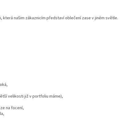
 která našim zákaznicím představí oblečení zase v jiném světle.
soká,
tší velikosti již v portfoliu máme),
ze na focení,
la,