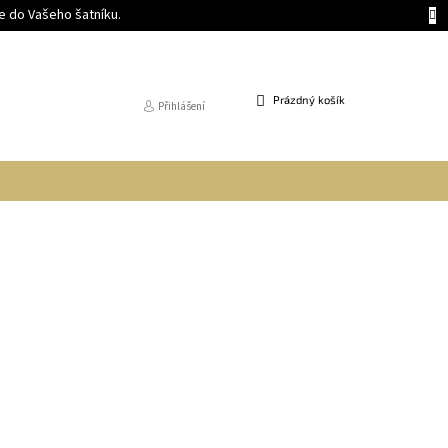
 do Vašeho šatníku.
NÁKUPNÍ
Prázdný košík
Přihlášení
KOŠÍK