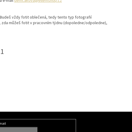
na e-mail
demcakova@ellemshop.cz
Budeš vždy fotit oblečená, tedy tento typ fotografií
é, zda můžeš fotit v pracovním týdnu (dopoledne/odpoledne),
21
mail