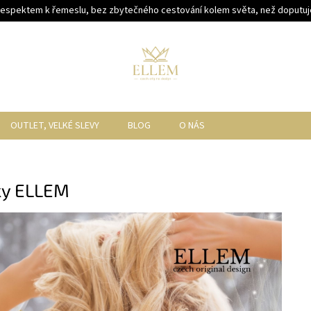
respektem k řemeslu, bez zbytečného cestování kolem světa, než doputuje
OUTLET, VELKÉ SLEVY
BLOG
O NÁS
ky ELLEM