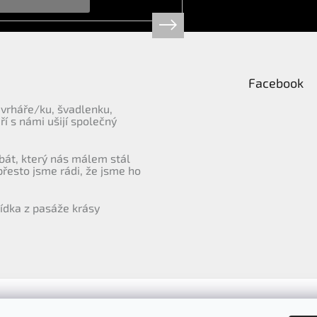
Facebook
vrháře/ku, švadlenku,
eří s námi ušijí společný
bát, který nás málem stál
přesto jsme rádi, že jsme ho
ídka z pasáže krásy
Přejít na hodnocení obchodu Heureka