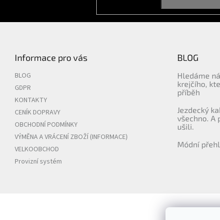
a
t
í
Informace pro vás
BLOG
BLOG
Hledáme ná
krejčího, kt
GDPR
příběh
KONTAKTY
Jezdecký ka
CENÍK DOPRAVY
všechno. A 
OBCHODNÍ PODMÍNKY
ušili.
VÝMĚNA A VRÁCENÍ ZBOŽÍ (INFORMACE)
Módní přehl
VELKOOBCHOD
Provizní systém