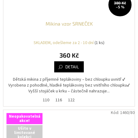
380 Kč
–5 %
Mikina vzor SRNEČEK
SKLADEM, odešleme za 2 - 10 dní
(1 ks)
360 Kč
DETAIL
Dětská mikina z příjemné teplákoviny – bez chloupku uvnitř ✔️
Vyrobena z pohodlné, hladké teplákoviny bez vnitřního chloupku✔️
Vyšší stojáček u krku – částečně nahrazuje...
110
116
122
Kód:
1460/80
Neopakovatelná
akce!
Ušito v
limitované
kolekci