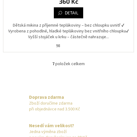
360 Kč
DETAIL
Dětská mikina z příjemné teplákoviny – bez chloupku uvnitř ✔️
Vyrobena z pohodlné, hladké teplákoviny bez vnitřního chloupku✔️
Vyšší stojáček u krku – částečně nahrazuje...
98
7
položek celkem
O
v
l
á
d
a
Doprava zdarma
c
Zboží doručíme zdarma
í
při objednávce nad 3.500 Kč
p
r
v
Nesedí vám velikost?
k
Jedna výměna zboží
y