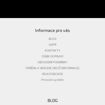
PŘIHLÁSIT SE
Informace pro vás
BLOG
GDPR
KONTAKTY
CENÍK DOPRAVY
OBCHODNÍ PODMÍNKY
VÝMĚNA A VRÁCENÍ ZBOŽÍ (INFORMACE)
VELKOOBCHOD
Provizní systém
BLOG