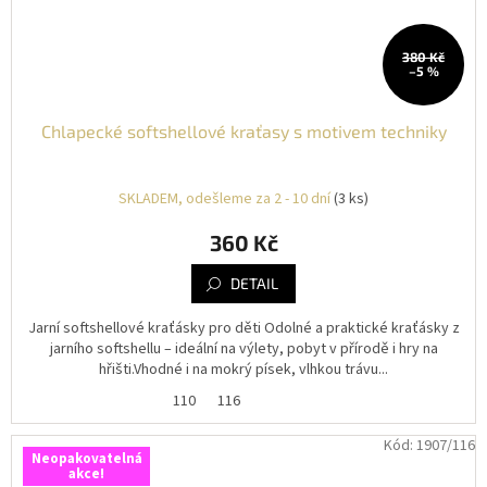
380 Kč
–5 %
Chlapecké softshellové kraťasy s motivem techniky
SKLADEM, odešleme za 2 - 10 dní
(3 ks)
360 Kč
DETAIL
Jarní softshellové kraťásky pro děti Odolné a praktické kraťásky z
jarního softshellu – ideální na výlety, pobyt v přírodě i hry na
hřišti.Vhodné i na mokrý písek, vlhkou trávu...
110
116
Kód:
1907/116
Neopakovatelná
akce!