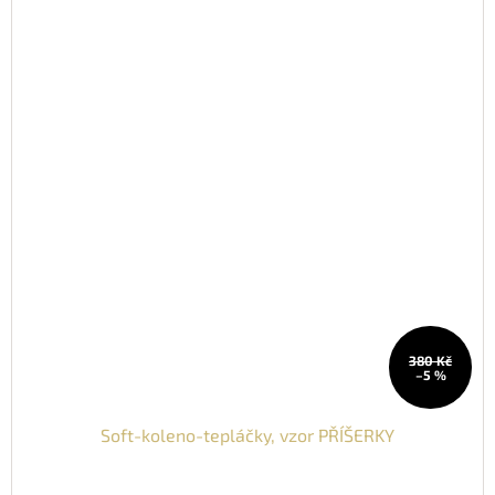
380 Kč
–5 %
Soft-koleno-tepláčky, vzor PŘÍŠERKY