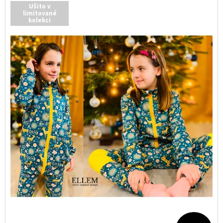
Ušito v
limitované
kolekci