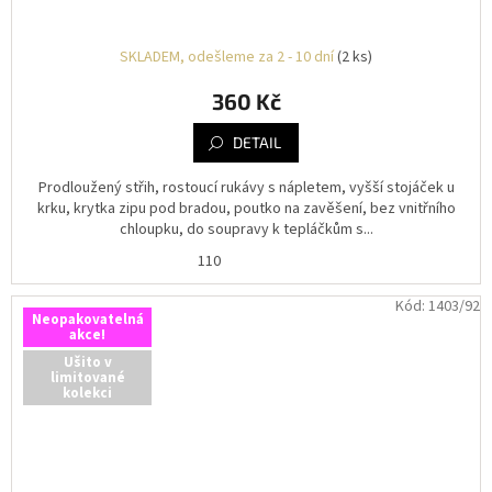
SKLADEM, odešleme za 2 - 10 dní
(2 ks)
360 Kč
DETAIL
Prodloužený střih, rostoucí rukávy s nápletem, vyšší stojáček u
krku, krytka zipu pod bradou, poutko na zavěšení, bez vnitřního
chloupku, do soupravy k tepláčkům s...
110
Kód:
1403/92
Neopakovatelná
akce!
Ušito v
limitované
kolekci