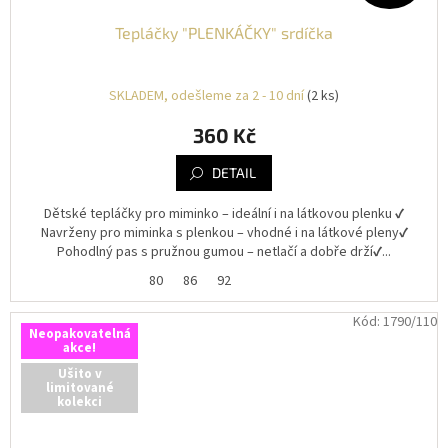
Tepláčky "PLENKÁČKY" srdíčka
SKLADEM, odešleme za 2 - 10 dní
(2 ks)
360 Kč
DETAIL
Dětské tepláčky pro miminko – ideální i na látkovou plenku ✔️
Navrženy pro miminka s plenkou – vhodné i na látkové pleny✔️
Pohodlný pas s pružnou gumou – netlačí a dobře drží✔️...
80
86
92
Kód:
1790/110
Neopakovatelná
akce!
Ušito v
limitované
kolekci