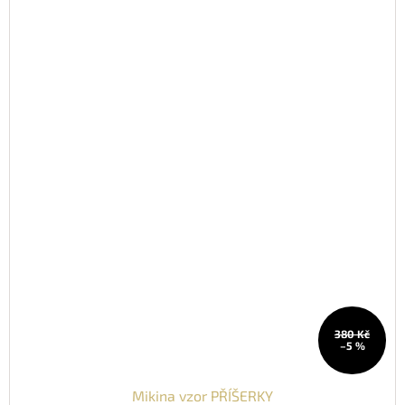
380 Kč
–5 %
Mikina vzor PŘÍŠERKY