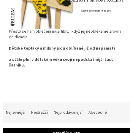
Přesto se nám oblečení musí líbit, i když jej neoblékáme zrovna
do divadla.
Dětské tepláky a mikiny jsou oblíbené již od nepaměti
a stále plní v dětském věku svoji nepodstatnější část
šatníku.
Ř
a
Nejlevnější
Nejdražší
Nejprodávanější
Abecedně
z
e
n