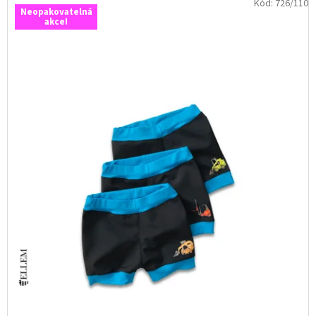
Kód:
726/110
Neopakovatelná
akce!