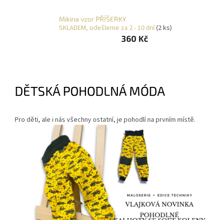
O
NÁS
Mikina vzor PŘÍŠERKY
SKLADEM, odešleme za 2 - 10 dní
(2 ks)
Přihlášení
360 Kč
DĚTSKÁ POHODLNÁ MÓDA
Pro děti, ale i nás všechny ostatní, je pohodlí na prvním místě.