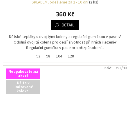
SKLADEM, odešleme za 2 - 10 dní
(2 ks)
360 Kč
DETAIL
Dětské tepláky s dvojitými koleny a regulační gumičkou v pase ✔️
Odolná dvojitá kolena pro delší životnost při hrách i lezení✔️
Regulační gumička v pase pro přizpůsobení...
92
98
104
128
Kód:
1751/98
Neopakovatelná
akce!
Ušito v
limitované
kolekci