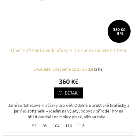
380 Kč
–5 %
Dívčí softshellové kraťasy s motivem zvířátek z lesa
SKLADEM, odešleme za 2 - 10 dní
(3 ks)
360 Kč
DETAIL
Jarní softshellové kraťásky pro děti Odolné a praktické kraťásky z
jarního softshellu – ideální na výlety, pobyt v přírodě i hry na
hřišti.Vhodné i na mokrý písek, vlhkou trávu...
92
98
104
110
116