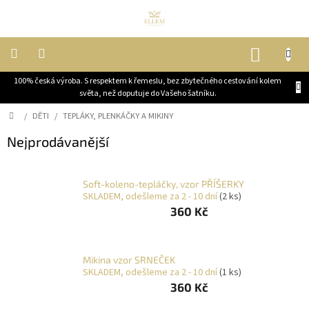
Přejít
na
obsah
NÁKUP
KOŠÍK
100% česká výroba. S respektem k řemeslu, bez zbytečného cestování kolem
DĚTI
světa, než doputuje do Vašeho šatníku.
Domů
/
DĚTI
/
TEPLÁKY, PLENKÁČKY A MIKINY
ŽENY
Nejprodávanější
MUŽI
Soft-koleno-tepláčky, vzor PŘÍŠERKY
SKLADEM, odešleme za 2 - 10 dní
(2 ks)
JEZDECKÉ
KABÁTY
360 Kč
OUTLET,
VELKÉ
Mikina vzor SRNEČEK
SLEVY
SKLADEM, odešleme za 2 - 10 dní
(1 ks)
360 Kč
BLOG