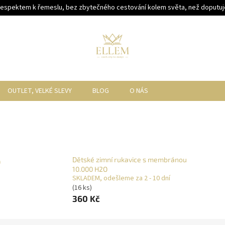
respektem k řemeslu, bez zbytečného cestování kolem světa, než doputuje
OUTLET, VELKÉ SLEVY
BLOG
O NÁS
Dětské zimní rukavice s membránou
0
10.000 H2O
SKLADEM, odešleme za 2 - 10 dní
(16 ks)
360 Kč