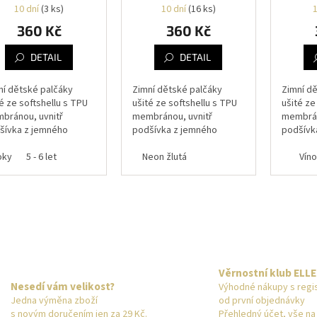
H2O
H
10 dní
(3 ks)
10 dní
(16 ks)
360 Kč
360 Kč
DETAIL
DETAIL
ní dětské palčáky
Zimní dětské palčáky
Zimní d
é ze softshellu s TPU
ušité ze softshellu s TPU
ušité ze
bránou, uvnitř
membránou, uvnitř
membrán
šívka z jemného
podšívka z jemného
podšívk
ecového chloupku,
fleecového chloupku,
fleecov
roky
ý hřeje, zápěstní
5 - 6 let
který hřeje, zápěstní
Neon žlutá
který hř
Vín
ička, aby rukavice
gumička, aby rukavice
gumička
ížděly z rukou, s...
nesjížděly z rukou, s...
nesjížděl
O
v
l
á
d
Věrnostní klub ELL
a
Nesedí vám velikost?
Výhodné nákupy s regist
c
Jedna výměna zboží
od první objednávky
í
s novým doručením jen za 29 Kč.
Přehledný účet, vše n
p