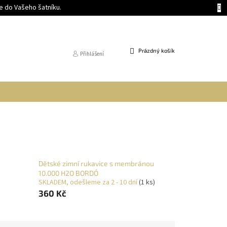
 do Vašeho šatníku.
NÁKUPNÍ
Prázdný košík
Přihlášení
KOŠÍK
Dětské zimní rukavice s membránou
10.000 H2O BORDÓ
SKLADEM, odešleme za 2 - 10 dní
(1 ks)
360 Kč