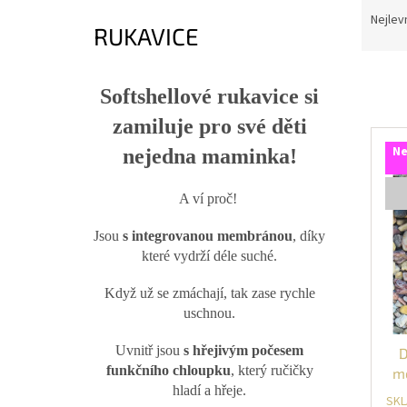
a
Nejlev
RUKAVICE
z
e
n
Softshellové rukavice si
í
p
zamiluje pro své děti
V
r
ý
Ne
nejedna maminka!
o
p
d
i
u
A ví proč!
s
k
p
t
Jsou
s integrovanou membránou
, díky
r
ů
které vydrží déle suché.
o
d
Když už se zmáchají, tak zase rychle
u
uschnou.
k
t
Uvnitř jsou
s hřejivým počesem
D
ů
funkčního chloupku
, který ručičky
m
hladí a hřeje.
H
SKL