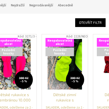
nější
Nejdražší
Nejprodávanější
Abecedně
OTEVŘÍT FILTR
Kód:
3271/3 -
Kód:
2228/NEO
opakovatelná
Neopakovatelná
Neopa
akce!
akce!
a
Poslední
Poslední
Po
kousky
kousky
k
380 Kč
380 Kč
–5 %
–5 %
ětské rukavice s
Dětské zimní
Dě
embránou 10.000
rukavice s
r
2O NEON RŮŽOVÁ
membránou 10.000
memb
ADEM, odešleme za 2 -
SKLADEM, odešleme za 2 -
SKLADEM