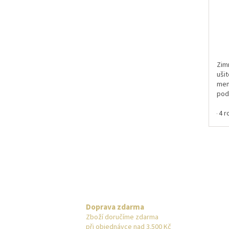
Zim
ušit
mem
pod
fle
3 - 4 
kter
gum
nesj
Doprava zdarma
Zboží doručíme zdarma
při objednávce nad 3.500 Kč