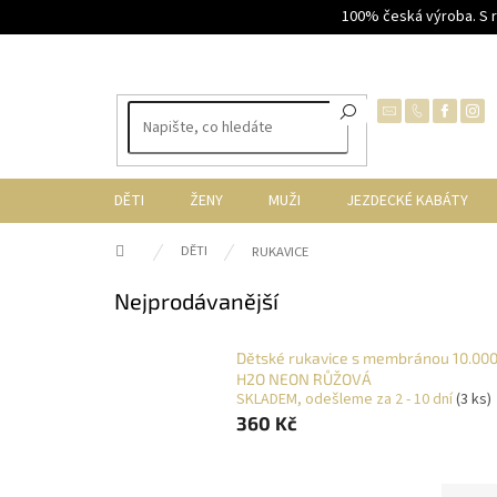
Přejít
100% česká výroba. S 
na
obsah
DĚTI
ŽENY
MUŽI
JEZDECKÉ KABÁTY
Domů
DĚTI
RUKAVICE
Nejprodávanější
Dětské rukavice s membránou 10.00
H2O NEON RŮŽOVÁ
SKLADEM, odešleme za 2 - 10 dní
(3 ks)
360 Kč
Ř