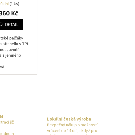
2O BORDÓ
10 dní
(1 ks)
360 Kč
DETAIL
ětské palčáky
 softshellu s TPU
ou, uvnitř
a z jemného
ého chloupku,
eje, zápěstní
ová
, aby rukavice
y z rukou, s...
EM
Lokální česká výroba
rací již
Bezpečný nákup s možností
vrácení do 14 dní, i když pro
a jednom