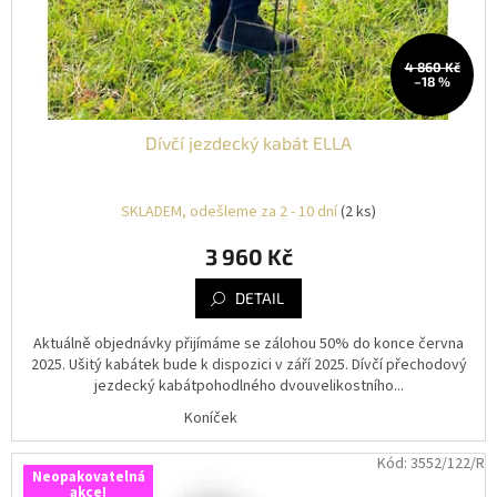
4 860 Kč
–18 %
Dívčí jezdecký kabát ELLA
SKLADEM, odešleme za 2 - 10 dní
(2 ks)
3 960 Kč
DETAIL
Aktuálně objednávky přijímáme se zálohou 50% do konce června
2025. Ušitý kabátek bude k dispozici v září 2025. Dívčí přechodový
jezdecký kabátpohodlného dvouvelikostního...
Koníček
Kód:
3552/122/R
Neopakovatelná
akce!