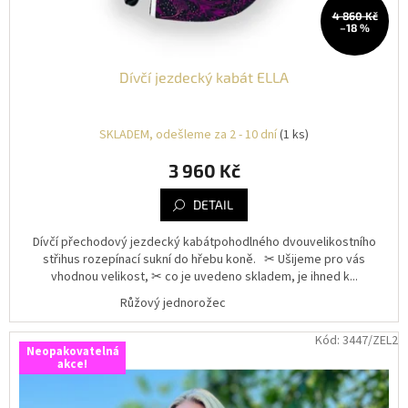
4 860 Kč
–18 %
Dívčí jezdecký kabát ELLA
SKLADEM, odešleme za 2 - 10 dní
(1 ks)
3 960 Kč
DETAIL
Dívčí přechodový jezdecký kabátpohodlného dvouvelikostního
střihus rozepínací sukní do hřebu koně. ✂︎ Ušijeme pro vás
vhodnou velikost, ✂︎ co je uvedeno skladem, je ihned k...
Růžový jednorožec
Kód:
3447/ZEL2
Neopakovatelná
akce!