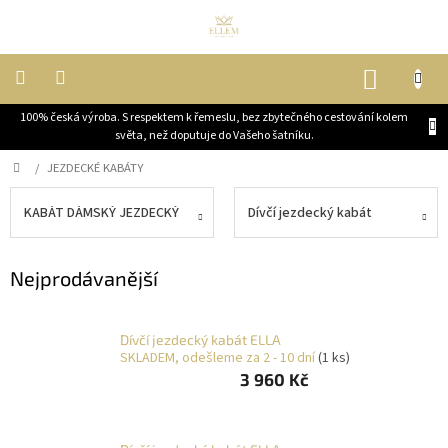
Přejít
na
obsah
NÁKUP
KOŠÍK
100% česká výroba. S respektem k řemeslu, bez zbytečného cestování kolem
DĚTI
světa, než doputuje do Vašeho šatníku.
Domů
/
JEZDECKÉ KABÁTY
ŽENY
KABÁT DÁMSKÝ JEZDECKÝ
Dívčí jezdecký kabát
MUŽI
Nejprodávanější
JEZDECKÉ
KABÁTY
Dívčí jezdecký kabát ELLA
OUTLET,
SKLADEM, odešleme za 2 - 10 dní
(1 ks)
VELKÉ
3 960 Kč
SLEVY
BLOG