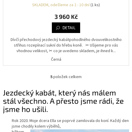
SKLADEM, odešleme za 2 - 10 dní
(1 ks)
3 960 Kč
DETAIL
Dívčí přechodový jezdecký kabátpohodlného dvouvelikostního
střihus rozepínací sukní do hřebu koně. ✂︎ Ušijeme pro vás
vhodnou velikost, ✂︎ co je uvedeno skladem, je ihned k...
Černá
5
položek celkem
O
v
l
Jezdecký kabát, který nás málem
á
stál všechno. A přesto jsme rádi, že
d
a
jsme ho ušili.
c
í
Rok 2020. Moje dcera Ella se poprvé zamilovala do koní. Každý den
p
jsme chodily kolem výběhů,
r