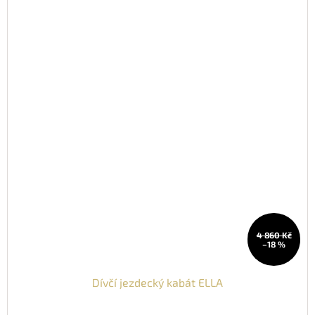
4 860 Kč
–18 %
Dívčí jezdecký kabát ELLA