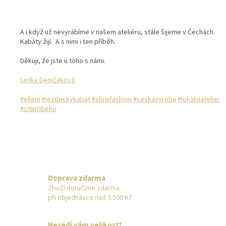
A i když už nevyrábíme v našem ateliéru, stále šijeme v Čechách.
Kabáty žijí.
A s nimi i ten příběh.
Děkuji, že jste u toho s námi.
Lenka Demčáková
#
ellem
#
jezdeckykabat
#
slowfashion
#
ceskavyroba
#
lokalniatelier
#
sitipribehu
Doprava zdarma
Zboží doručíme zdarma
při objednávce nad 3.500 Kč
Nesedí vám velikost?