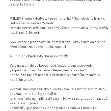
jezdecký kabát?
V ELLEM šijeme kabáty, tak proč ne tenhle? Ne, nebyla to hračka.
Dětská verze zabrala 24 hodin.
Dámská verze? Dvě zimní sezóny vývoje, testování a úprav.
Každý
kabát ručně 40 hodin.
Spolupráce s jezdeckým klubem Martiny Slukové nám dala směr.
Před Vánoci 2022 jsme kolekci spustili.
A… nic. Tři objednávky. Náraz do zdi 🤕
Vyrazila jsem do velkoobchodů. Všude stejná odpověď:
„Kupujeme z Číny. Za třetinu. Dejte nám to taky tak.“
Jenže já to tak dát nechci. A vzhledem k nákladům neumím. A
nedělám to tak.
Zvenku jsme vypadali jako ti, co to vzdali. Ale uvnitř jsme to nikdy
nevzdali. Dnes kabáty nosí děti,
jejich maminky nám píší, sdílí s námi fotky z jízd, z radostí i závodů.
Každá jejich zpráva,
každé děkuji je pro nás víc než jakákoli zakázka z katalogu.