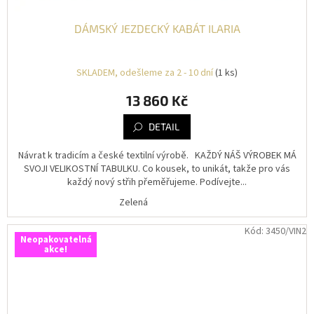
DÁMSKÝ JEZDECKÝ KABÁT ILARIA
SKLADEM, odešleme za 2 - 10 dní
(1 ks)
13 860 Kč
DETAIL
Návrat k tradicím a české textilní výrobě. KAŽDÝ NÁŠ VÝROBEK MÁ
SVOJI VELIKOSTNÍ TABULKU. Co kousek, to unikát, takže pro vás
každý nový střih přeměřujeme. Podívejte...
Zelená
Kód:
3450/VIN2
Neopakovatelná
akce!