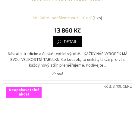
SKLADEM, odešleme za 2 - 10 dní
(1 ks)
13 860 Kč
DETAIL
Návrat k tradicím a české textilní výrobě. KAŽDÝ NÁŠ VÝROBEK MÁ
SVOJI VELIKOSTNÍ TABULKU. Co kousek, to unikát, takže pro vás
každý nový střih přeměřujeme. Podívejte...
Vínová
Kód:
3708/CER2
Neopakovatelná
akce!