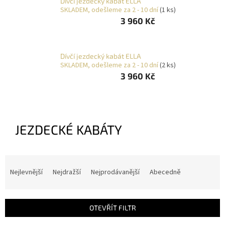
Dívčí jezdecký kabát ELLA
O
SKLADEM, odešleme za 2 - 10 dní
(1 ks)
NÁS
3 960 Kč
Přihlášení
Dívčí jezdecký kabát ELLA
SKLADEM, odešleme za 2 - 10 dní
(2 ks)
3 960 Kč
JEZDECKÉ KABÁTY
Ř
a
Nejlevnější
Nejdražší
Nejprodávanější
Abecedně
z
e
n
OTEVŘÍT FILTR
í