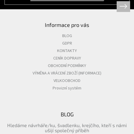
Informace pro vás
BLOG
GDPR
KONTAKTY
CENÍK DOPRAVY
OBCHODNÍ PODMÍNKY
VÝMĚNA A VRÁCENÍ ZBOŽÍ (INFORMACE)
VELKOOBCHOD
Provizní systém
BLOG
Hledáme návrháře/ku, švadlenku, krejčího, kteří s námi
ušijí společný příběh