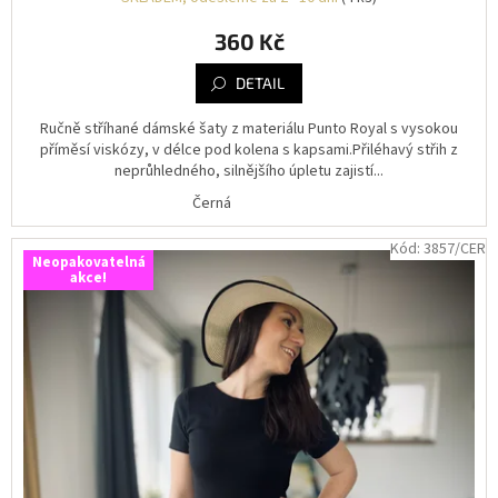
360 Kč
DETAIL
Ručně stříhané dámské šaty z materiálu Punto Royal s vysokou
příměsí viskózy, v délce pod kolena s kapsami.Přiléhavý střih z
neprůhledného, silnějšího úpletu zajistí...
Černá
Kód:
3857/CER
Neopakovatelná
akce!