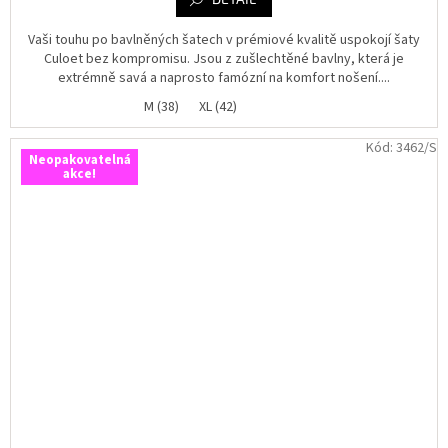
5,0
z
5
Vaši touhu po bavlněných šatech v prémiové kvalitě uspokojí šaty
hvězdiček.
Culoet bez kompromisu. Jsou z zušlechtěné bavlny, která je
extrémně savá a naprosto famózní na komfort nošení....
M (38)
XL (42)
Kód:
3462/S
Neopakovatelná
akce!