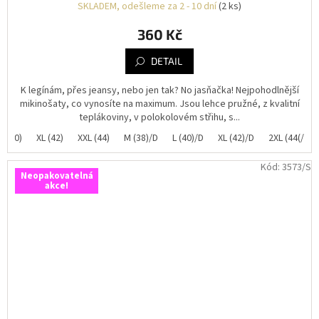
SKLADEM, odešleme za 2 - 10 dní
(2 ks)
360 Kč
DETAIL
K legínám, přes jeansy, nebo jen tak? No jasňačka! Nejpohodlnější
mikinošaty, co vynosíte na maximum. Jsou lehce pružné, z kvalitní
teplákoviny, v polokolovém střihu, s...
L (40)
XL (42)
XXL (44)
M (38)/D
L (40)/D
XL (42)/D
2XL (44(/D
Kód:
3573/S
Neopakovatelná
akce!