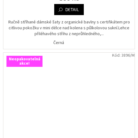
DETAIL
Ručně stříhané dámské šaty z organické bavlny s certifikátem pro
citlivou pokožku v mini délce nad kolena s půlkolovou sukní.Lehce
přiléhavého střihu z neprůhledného,...
Černá
Kód:
3896/M
Neopakovatelná
akce!