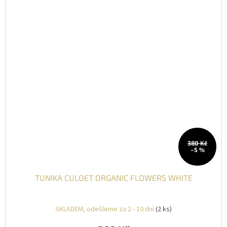
380 Kč
–5 %
TUNIKA CULOET ORGANIC FLOWERS WHITE
SKLADEM, odešleme za 2 - 10 dní
(2 ks)