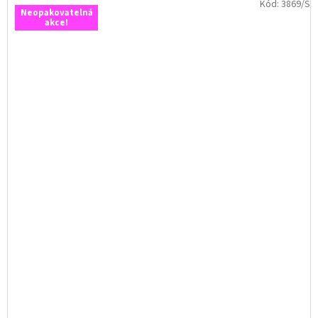
Kód:
3869/S
Neopakovatelná
akce!