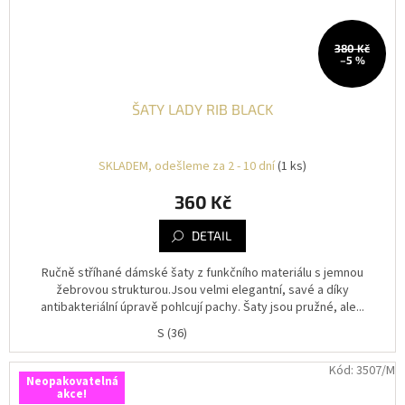
380 Kč
–5 %
ŠATY LADY RIB BLACK
SKLADEM, odešleme za 2 - 10 dní
(1 ks)
360 Kč
DETAIL
Ručně stříhané dámské šaty z funkčního materiálu s jemnou
žebrovou strukturou.Jsou velmi elegantní, savé a díky
antibakteriální úpravě pohlcují pachy. Šaty jsou pružné, ale...
S (36)
Kód:
3507/M
Neopakovatelná
akce!