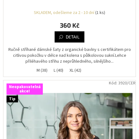
SKLADEM, odešleme za 2 - 10 dní
(1 ks)
360 Kč
DETAIL
Ručně stříhané dámské šaty z organické bavlny s certifikátem pro
citlivou pokožku v délce nad kolena s půlkolovou sukní.Lehce
přiléhavého střihu z neprůhledného, silnějšího...
M (38)
L (40)
XL (42)
Kód:
3920/CER
Neopakovatelná
akce!
Tip