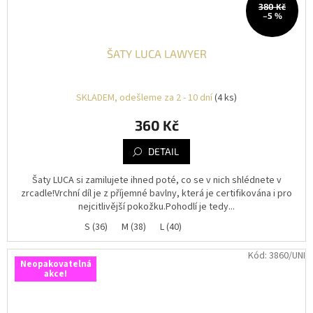
380 Kč
–5 %
ŠATY LUCA LAWYER
SKLADEM, odešleme za 2 - 10 dní
(4 ks)
360 Kč
DETAIL
Šaty LUCA si zamilujete ihned poté, co se v nich shlédnete v
zrcadle!Vrchní díl je z příjemné bavlny, která je certifikována i pro
nejcitlivější pokožku.Pohodlí je tedy...
S (36)
M (38)
L (40)
Kód:
3860/UNI
Neopakovatelná
akce!