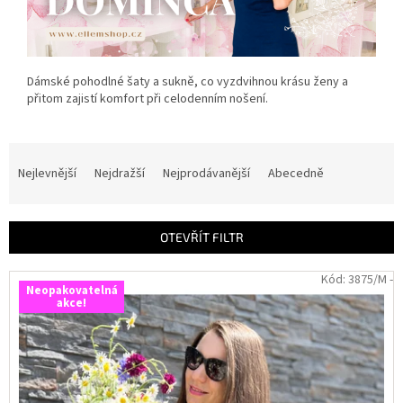
Dámské pohodlné šaty a sukně, co vyzdvihnou krásu ženy a
přitom zajistí komfort při celodenním nošení.
Ř
a
Nejlevnější
Nejdražší
Nejprodávanější
Abecedně
z
e
n
OTEVŘÍT FILTR
í
p
V
Kód:
3875/M -
r
Neopakovatelná
ý
akce!
o
p
d
i
u
s
k
p
t
r