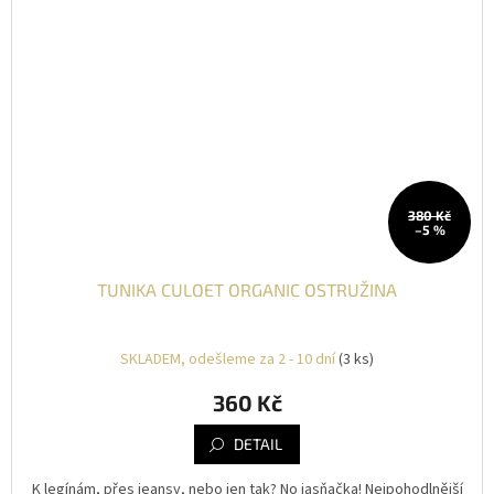
380 Kč
–5 %
TUNIKA CULOET ORGANIC OSTRUŽINA
SKLADEM, odešleme za 2 - 10 dní
(3 ks)
360 Kč
DETAIL
K legínám, přes jeansy, nebo jen tak? No jasňačka! Nejpohodlnější