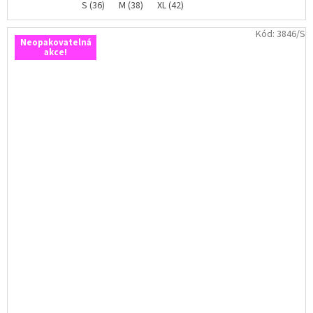
S (36)
M (38)
XL (42)
Kód:
3846/S
Neopakovatelná
akce!