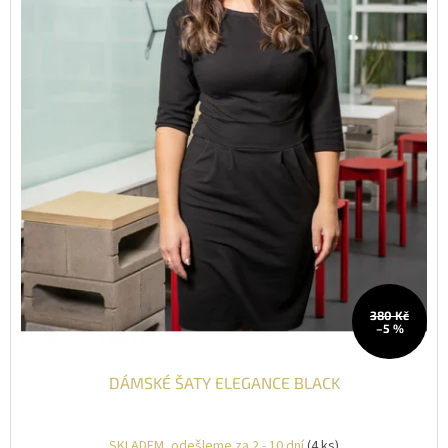
380 Kč
–5 %
DÁMSKÉ ŠATY ELEGANCE BLACK
SKLADEM, odešleme za 2 - 10 dní
(4 ks)