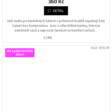
360 Kč
DETAIL
Vaši touhu po bavlněných šatech v prémiové kvalitě uspokojí šaty
Culoet bez kompromisu. Jsou z ušlechtěné bavlny, která je
extrémně savá a naprosto famózní na komfort nošení....
S (36)
Kód:
3591/M
Neopakovatelná
akce!