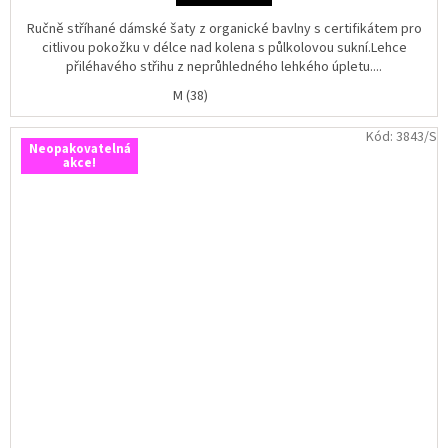
z
5
Ručně stříhané dámské šaty z organické bavlny s certifikátem pro
hvězdiček.
citlivou pokožku v délce nad kolena s půlkolovou sukní.Lehce
přiléhavého střihu z neprůhledného lehkého úpletu....
M (38)
Kód:
3843/S
Neopakovatelná
akce!