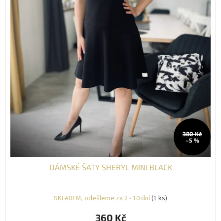
380 Kč
–5 %
DÁMSKÉ ŠATY SHERYL MINI BLACK
SKLADEM, odešleme za 2 - 10 dní
(1 ks)
360 Kč