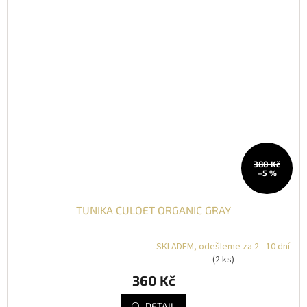
380 Kč
–5 %
TUNIKA CULOET ORGANIC GRAY
SKLADEM, odešleme za 2 - 10 dní
Průměrné
(2 ks)
hodnocení
360 Kč
produktu
je
DETAIL