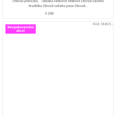
citlivou pokožku. Tabulka velikostí Velikost Obvod vašeho
hrudníku Obvod vašeho pasu Obvod...
S (36)
Kód:
3840/S -
Neopakovatelná
akce!