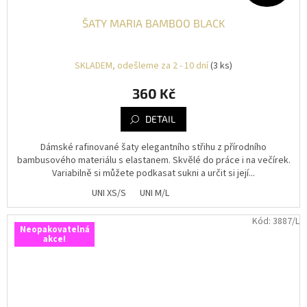
ŠATY MARIA BAMBOO BLACK
SKLADEM, odešleme za 2 - 10 dní
(3 ks)
360 Kč
DETAIL
Dámské rafinované šaty elegantního střihu z přírodního
bambusového materiálu s elastanem. Skvělé do práce i na večírek.
Variabilně si můžete podkasat sukni a určit si její...
UNI XS/S
UNI M/L
Kód:
3887/L
Neopakovatelná
akce!