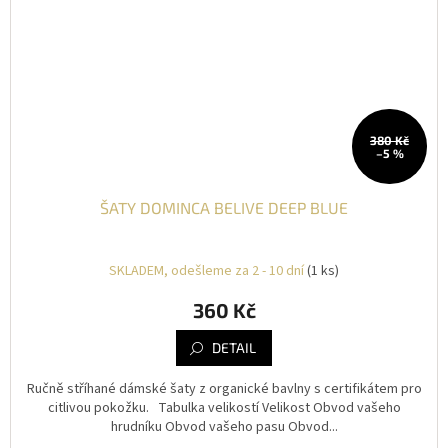
380 Kč
–5 %
ŠATY DOMINCA BELIVE DEEP BLUE
SKLADEM, odešleme za 2 - 10 dní
(1 ks)
360 Kč
DETAIL
Ručně stříhané dámské šaty z organické bavlny s certifikátem pro
citlivou pokožku. Tabulka velikostí Velikost Obvod vašeho
hrudníku Obvod vašeho pasu Obvod...