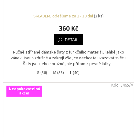
SKLADEM, odešleme za 2 - 10 dní
(3 ks)
360 Kč
DETAIL
Ručně stříhané dámské šaty z funkčního materiálu lehké jako
vánek.Jsou vzdušné a zakryjí vše, co nechcete ukazovat světu.
Šaty jsou lehce pružné, ale přitom z pevné látky....
S (36)
M (38)
L (40)
Kód:
3465/M
Neopakovatelná
akce!