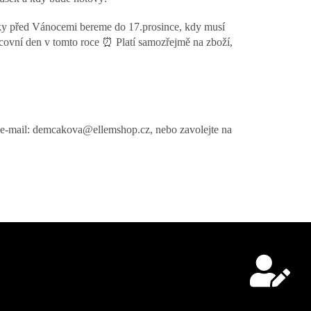
ky před Vánocemi bereme do 17.prosince, kdy musí
acovní den v tomto roce ⏰ Platí samozřejmě na zboží,
na e-mail: demcakova@ellemshop.cz, nebo zavolejte na