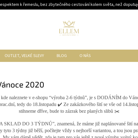
respektem k řemeslu, bez zbytečného cestování kolem světa, než doputuje
OUTLET, VELKÉ SLEVY
BLOG
O NÁS
 Vánoce 2020
e naleznete v e-shopu “výroba 2-6 týdnů”, je s DODÁNÍM do Vánoc
 prac.dní, tedy do 18.listopadu ✔️ Ze zakázkového šití se vše od 14.l
stihneme dříve, bude to zázrak bez planých slibů ✂️
KLAD DO 3 TÝDNŮ”, znamená, že máme již naplánované šití na dopl
tyto 3 týdny již běží, počítejte vždy s nejhorší variantou, a tou jsou 
řih. My vám dámě vědět, zda je tam pro vás ještě z nové výroby volný k