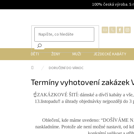
Přejít
100% česká výroba. S 
na
obsah
DĚTI
ŽENY
MUŽI
JEZDECKÉ KABÁTY
Domů
DORUČENÍ DO VÁNOC
Termíny vyhotovení zakázek
☝ZAKÁZKOVÉ ŠITÍ: dámské a dívčí kabáty a vše, kd
13.listopadu‼️ a úhrady objednávky nejpozději do 3
Oblečení, kde máme uvedeno: “DOŠÍVÁME NA S
naskladníme. Protože ale není možné nastavit, od kdy 
konkrétní velikost a st