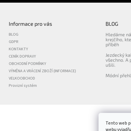
Informace pro vás
BLOG
BLOG
Hledáme ná
krejčího, kt
GDPR
příběh
KONTAKTY
Jezdecký ka
CENÍK DOPRAVY
všechno. A 
OBCHODNÍ PODMÍNKY
ušili.
VÝMĚNA A VRÁCENÍ ZBOŽÍ (INFORMACE)
Módní přehl
VELKOOBCHOD
Provizní systém
Tento web p
webu vyjadřu