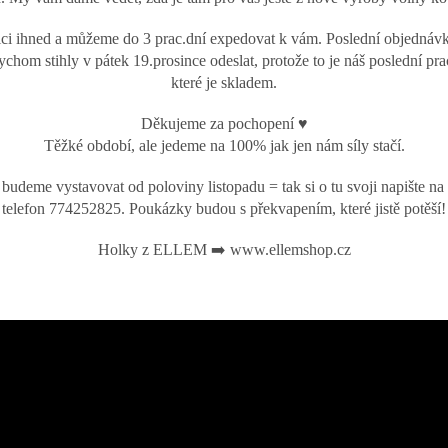
i ihned a můžeme do 3 prac.dní expedovat k vám. Poslední objednáv
chom stihly v pátek 19.prosince odeslat, protože to je náš poslední pr
které je skladem.
Děkujeme za pochopení ♥️
Těžké období, ale jedeme na 100% jak jen nám síly stačí.
budeme vystavovat od poloviny listopadu = tak si o tu svoji napište 
telefon 774252825. Poukázky budou s překvapením, které jistě potěší!
Holky z ELLEM ➡️ www.ellemshop.cz
E-mail
uktech na našem e-shopu.
PŘIHLÁSIT SE