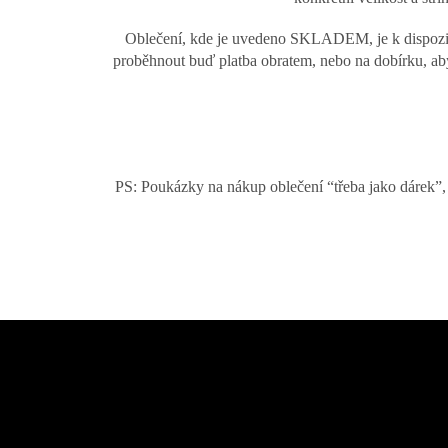
Oblečení, kde je uvedeno SKLADEM, je k dispozic
proběhnout buď platba obratem, nebo na dobírku, aby
PS: Poukázky na nákup oblečení “třeba jako dárek”, 
Z
á
Odebírat newsletter
p
a
Vložte svůj e-mail a my vám budeme zasílat informace o nových prod
t
í