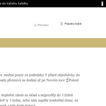
 do Vašeho šatníku.
NÁKUPNÍ
Prázdný košík
Přihlášení
KOŠÍK
 možná pouze za podmínky ‼️ přijetí objednávky do
istopadu přesouvá na dodání až po Novém roce ☝Pokud
nění zásob na sklad a nejpozději do 3 týdnů
právě ty 3 týdny, nebo nám napište konkrétní dotaz, na
ousek a kdy bude hotový.