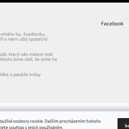
Facebook
vrháře/ku, švadlenku,
eří s námi ušijí společný
bát, který nás málem stál
přesto jsme rádi, že jsme ho
ídka z pasáže krásy
Přejít na hodnocení obchodu Heureka
oužívá soubory cookie. Dalším procházením tohoto
S
jete souhlas s jejich používáním.