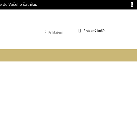
 do Vašeho šatníku.
NÁKUPNÍ
Prázdný košík
Přihlášení
KOŠÍK