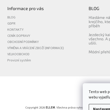
Informace pro vás
BLOG
BLOG
Hledáme ná
krejčího, kt
GDPR
příběh
KONTAKTY
Jezdecký ka
CENÍK DOPRAVY
všechno. A 
OBCHODNÍ PODMÍNKY
ušili.
VÝMĚNA A VRÁCENÍ ZBOŽÍ (INFORMACE)
Módní přehl
VELKOOBCHOD
Provizní systém
Tento web p
webu vyjadřu
Copyright 2026
ELLEM
. Všechna práva vyhrazena.
Upravit nasta
Nastaven