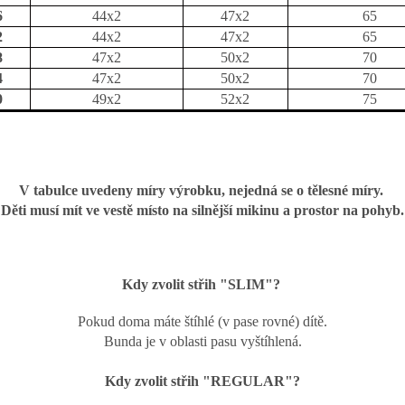
6
44x2
47x2
65
2
44x2
47x2
65
8
47x2
50x2
70
4
47x2
50x2
70
0
49x2
52x2
75
V tabulce uvedeny míry výrobku, nejedná se o tělesné míry.
Děti musí mít ve vestě místo na silnější mikinu a prostor na pohyb.
Kdy zvolit střih "SLIM"?
Pokud doma máte štíhlé (v pase rovné) dítě.
Bunda je v oblasti pasu vyštíhlená.
Kdy zvolit střih "REGULAR"?