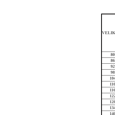
VELI
80
86
92
98
10
11
11
12
12
13
14