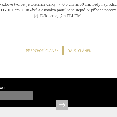
akázkové tvorbě, je tolerance délky +/- 0,5 cm na 50 cm. Tedy napříkl
 - 101 cm. U rukávů a ostatních partií, je to stejné. V případě potvrze
jej. Děkujeme, tým ELLEM.
PŘEDCHOZÍ ČLÁNEK
DALŠÍ ČLÁNEK
mail