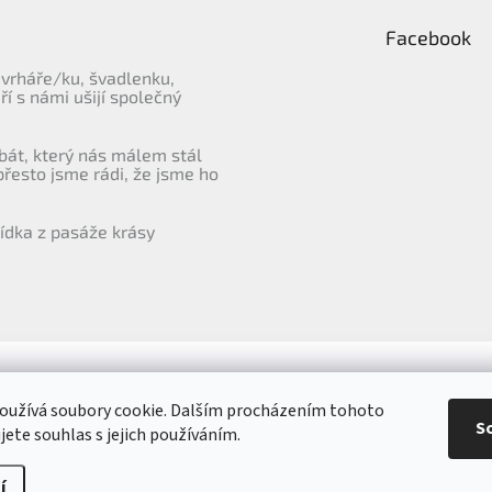
Facebook
vrháře/ku, švadlenku,
eří s námi ušijí společný
bát, který nás málem stál
přesto jsme rádi, že jsme ho
ídka z pasáže krásy
Přejít na hodnocení obchodu Heureka
oužívá soubory cookie. Dalším procházením tohoto
S
jete souhlas s jejich používáním.
vení cookies
í