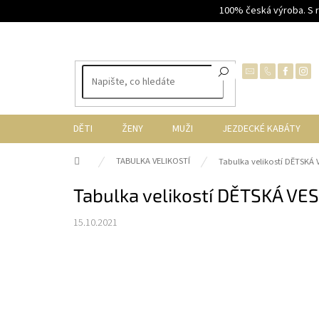
Přejít
100% česká výroba. S 
na
obsah
DĚTI
ŽENY
MUŽI
JEZDECKÉ KABÁTY
Domů
TABULKA VELIKOSTÍ
Tabulka velikostí DĚTSKÁ 
Tabulka velikostí DĚTSKÁ VE
15.10.2021