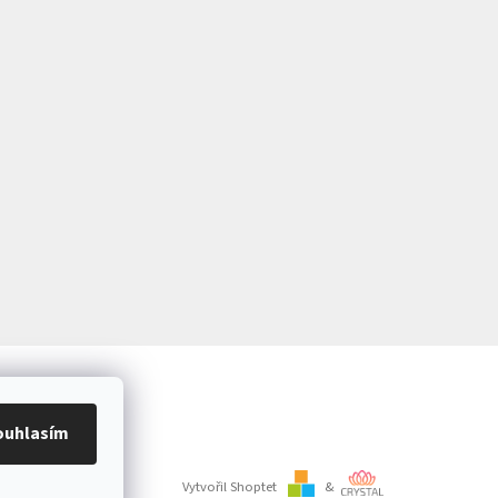
ouhlasím
Vytvořil Shoptet
&