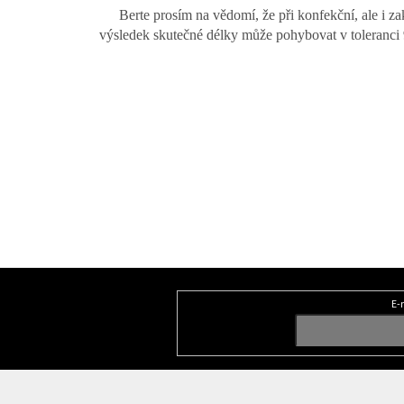
Berte prosím na vědomí, že při konfekční, ale i z
výsledek skutečné délky může pohybovat v toleranci 99
Z
á
E-
Odebírat newsletter
p
a
t
í