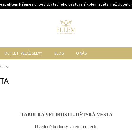
respektem k řemeslu, bez zbytečného cestování kolem světa, než doputuje
OUTLET, VELKÉ SLEVY
BLOG
O NÁS
VESTA
STA
TABULKA VELIKOSTÍ - DĚTSKÁ VESTA
Uvedené hodnoty v centimetrech.