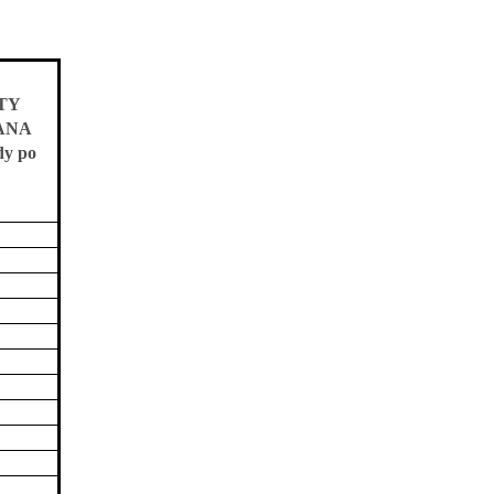
TY
ANA
dy po