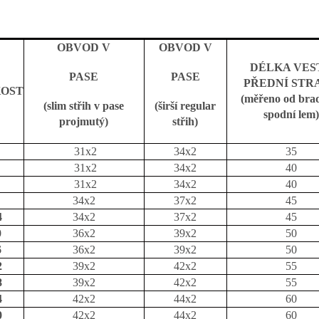
OBVOD V
OBVOD V
DÉLKA VES
PASE
PASE
PŘEDNÍ STR
KOST
(měřeno od bra
(slim střih v pase
(širší regular
spodní lem)
projmutý)
střih)
31x2
34x2
35
31x2
34x2
40
31x2
34x2
40
34x2
37x2
45
4
34x2
37x2
45
0
36x2
39x2
50
6
36x2
39x2
50
2
39x2
42x2
55
8
39x2
42x2
55
4
42x2
44x2
60
0
42x2
44x2
60