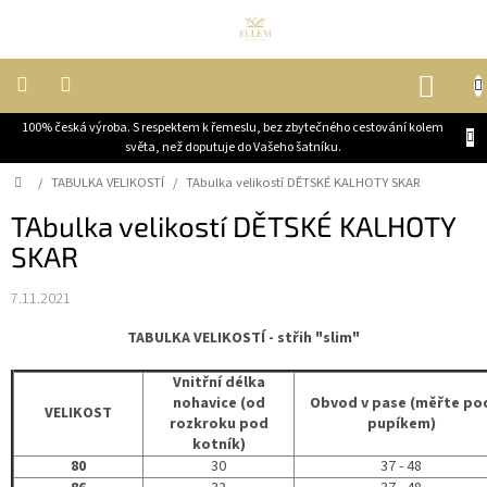
Přejít
na
obsah
NÁK
KOŠ
100% česká výroba. S respektem k řemeslu, bez zbytečného cestování kolem
DĚTI
světa, než doputuje do Vašeho šatníku.
Domů
/
TABULKA VELIKOSTÍ
/
TAbulka velikostí DĚTSKÉ KALHOTY SKAR
ŽENY
TAbulka velikostí DĚTSKÉ KALHOTY
SKAR
MUŽI
7.11.2021
JEZDECKÉ
KABÁTY
TABULKA VELIKOSTÍ - střih "slim"
Vnitřní délka
OUTLET,
VELKÉ
nohavice (od
Obvod v pase (měřte po
VELIKOST
SLEVY
rozkroku pod
pupíkem)
kotník)
BLOG
80
30
37 - 48