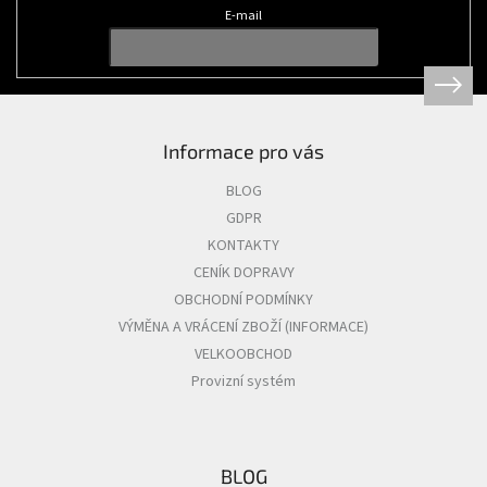
t
E-mail
í
Informace pro vás
BLOG
GDPR
KONTAKTY
CENÍK DOPRAVY
OBCHODNÍ PODMÍNKY
VÝMĚNA A VRÁCENÍ ZBOŽÍ (INFORMACE)
VELKOOBCHOD
Provizní systém
BLOG