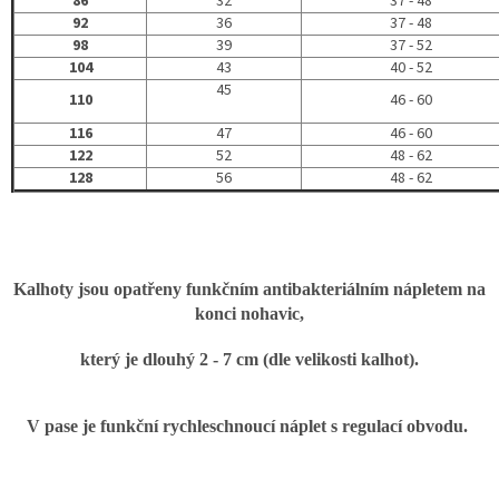
86
32
37 - 48
O
92
36
37 - 48
NÁS
98
39
37 - 52
104
43
40 - 52
Přihlášení
45
110
46 - 60
116
47
46 - 60
122
52
48 - 62
128
56
48 - 62
Kalhoty jsou opatřeny funkčním antibakteriálním nápletem na
konci nohavic,
který je dlouhý 2 - 7 cm (dle velikosti kalhot).
V pase je funkční rychleschnoucí náplet s regulací obvodu.