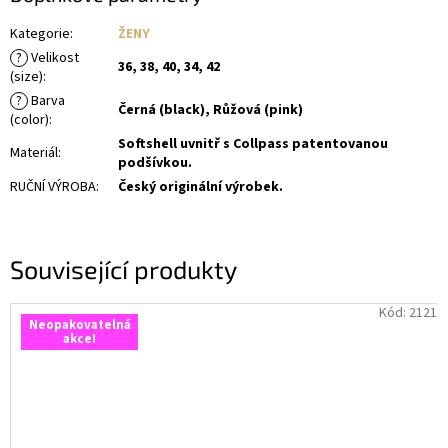
Kategorie
:
ŽENY
?
Velikost
36, 38, 40, 34, 42
(size)
:
?
Barva
Černá (black), Růžová (pink)
(color)
:
Softshell uvnitř s Collpass patentovanou
Materiál
:
podšívkou.
RUČNÍ VÝROBA
:
Český originální výrobek.
Související produkty
Kód:
2121
Neopakovatelná
akce!