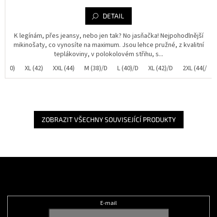
DETAIL
K legínám, přes jeansy, nebo jen tak? No jasňačka! Nejpohodlnější
mikinošaty, co vynosíte na maximum. Jsou lehce pružné, z kvalitní
teplákoviny, v polokolovém střihu, s...
L (40)
XL (42)
XXL (44)
M (38)/D
L (40)/D
XL (42)/D
2XL (44(/D
ZOBRAZIT VŠECHNY SOUVISEJÍCÍ PRODUKTY
Z
á
Odebírat newsletter
p
a
t
E-mail
í