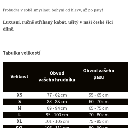
Probuďte v sobě smyslnou bohyni od hlavy, až po paty!
Luxusní, ručně stříhaný kabát, ušitý v naší české šicí
dílně.
Tabulka velikostí
Obvod vašeho
Obvod
Velikost
pasu
vašeho hrudníku
XS
77 - 82 cm
55 - 65 cm
S
83 - 88 cm
60 - 70 cm
M
89 - 94 cm
65 - 75 cm
L
95 - 100 cm
70 - 80 cm
XL
101 - 105 cm
75 - 85 cm
XXL
106 - 111 cm
80 - 90 cm