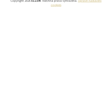
Copyright 2026
ELLEM
. Všechna práva vyhrazena.
Upravit nastavení
cookies