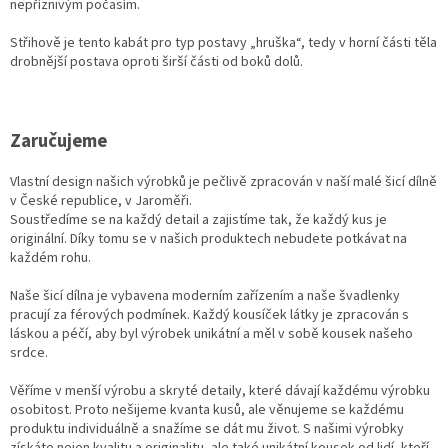
nepříznivým počasím.
Střihově je tento kabát pro typ postavy „hruška“, tedy v horní části těla
drobnější postava oproti širší části od boků dolů.
Zaručujeme
Vlastní design našich výrobků je pečlivě zpracován v naší malé šicí dílně
v České republice, v Jaroměři.
Soustředíme se na každý detail a zajistíme tak, že každý kus je
originální. Díky tomu se v našich produktech nebudete potkávat na
každém rohu.
Naše šicí dílna je vybavena moderním zařízením a naše švadlenky
pracují za férových podmínek. Každý kousíček látky je zpracován s
láskou a péčí, aby byl výrobek unikátní a měl v sobě kousek našeho
srdce.
Věříme v menší výrobu a skryté detaily, které dávají každému výrobku
osobitost. Proto nešijeme kvanta kusů, ale věnujeme se každému
produktu individuálně a snažíme se dát mu život. S našimi výrobky