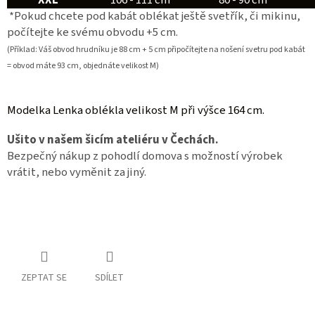
*Pokud chcete pod kabát oblékat ještě svetřík, či mikinu,
počítejte ke svému obvodu +5 cm.
(Příklad: Váš obvod hrudníku je 88 cm + 5 cm připočítejte na nošení svetru pod kabát
= obvod máte 93 cm, objednáte velikost M)
Modelka Lenka oblékla velikost M při výšce 164 cm.
Ušito v našem šicím ateliéru v Čechách.
Bezpečný nákup z pohodlí domova s možností výrobek
vrátit, nebo vyměnit za jiný.
ZEPTAT SE
SDÍLET