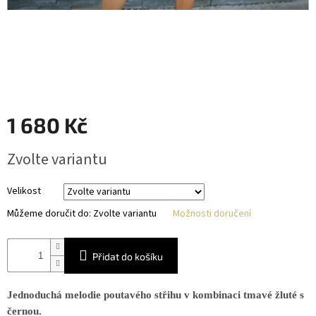
1 680 Kč
Měrná
Zvolte variantu
cena:
Velikost
Můžeme doručit do:
Zvolte variantu
Možnosti doručení
Přidat do košíku
Jednoduchá melodie poutavého střihu v kombinaci tmavé žluté s
černou.