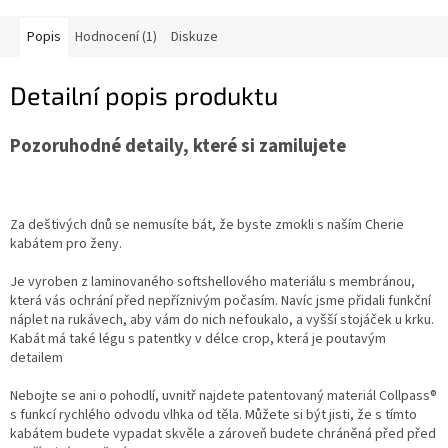
Popis
Hodnocení (1)
Diskuze
Detailní popis produktu
Pozoruhodné detaily, které si zamilujete
Za deštivých dnů se nemusíte bát, že byste zmokli s naším Cherie
kabátem pro ženy.
Je vyroben z laminovaného softshellového materiálu s membránou,
která vás ochrání před nepříznivým počasím. Navíc jsme přidali funkční
náplet na rukávech, aby vám do nich nefoukalo, a vyšší stojáček u krku.
Kabát má také légu s patentky v délce crop, která je poutavým
detailem
Nebojte se ani o pohodlí, uvnitř najdete patentovaný materiál Collpass®
s funkcí rychlého odvodu vlhka od těla. Můžete si být jisti, že s tímto
kabátem budete vypadat skvěle a zároveň budete chráněná před před