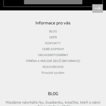
Informace pro vás
BLOG
GDPR
KONTAKTY
CENÍK DOPRAVY
OBCHODNÍ PODMÍNKY
VÝMĚNA A VRÁCENÍ ZBOŽÍ (INFORMACE)
VELKOOBCHOD
Provizní systém
BLOG
Hledáme návrháře/ku, švadlenku, krejčího, kteří s námi