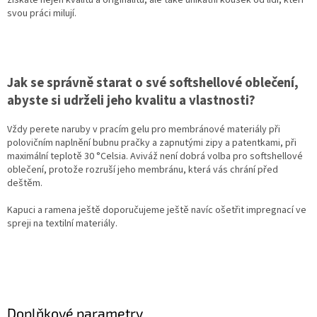
získáte nejen kvalitu a originalitu, ale také unikátní kousek od lidí, kteří
svou práci milují.
Jak se správně starat o své softshellové oblečení,
abyste si udrželi jeho kvalitu a vlastnosti?
Vždy perete naruby v pracím gelu pro membránové materiály při
polovičním naplnění bubnu pračky a zapnutými zipy a patentkami, při
maximální teplotě 30 °Celsia. Aviváž není dobrá volba pro softshellové
oblečení, protože rozruší jeho membránu, která vás chrání před
deštěm.
Kapuci a ramena ještě doporučujeme ještě navíc ošetřit impregnací ve
spreji na textilní materiály.
Doplňkové parametry