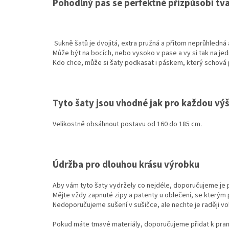
Pohodlný pas se perfektně přizpůsobí tv
Sukně šatů je dvojitá, extra pružná a přitom neprůhledná a 
Může být na bocích, nebo vysoko v pase a vy si tak na jed
Kdo chce, může si šaty podkasat i páskem, který schová pod
Tyto šaty jsou vhodné jak pro každou vý
Velikostně obsáhnout postavu od 160 do 185 cm.
Údržba pro dlouhou krásu výrobku
Aby vám tyto šaty vydržely co nejdéle, doporučujeme je p
Mějte vždy zapnuté zipy a patenty u oblečení, se kterým
Nedoporučujeme sušení v sušičce, ale nechte je raději vo
Pokud máte tmavé materiály, doporučujeme přidat k praní