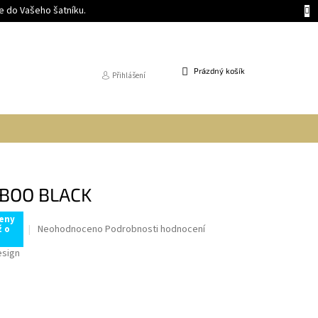
 do Vašeho šatníku.
NÁKUPNÍ
Prázdný košík
Přihlášení
KOŠÍK
BOO BLACK
ceny
Průměrné
Neohodnoceno
Podrobnosti hodnocení
ž o
hodnocení
esign
produktu
je
0,0
z
5