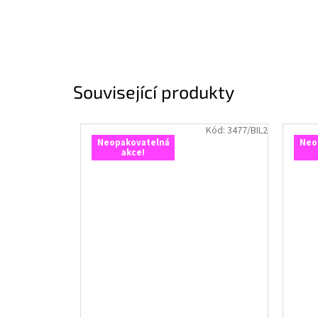
Související produkty
Kód:
3477/BIL2
Neopakovatelná
Neo
akce!