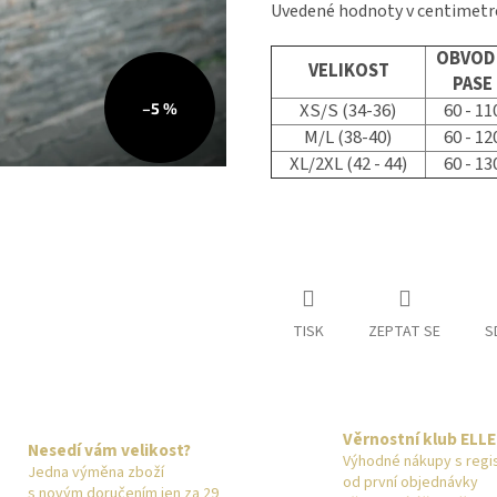
Uvedené hodnoty v centimetr
OBVOD
VELIKOST
PASE
XS/S (34-36)
60 - 11
–5 %
M/L (38-40)
60 - 12
XL/2XL (42 - 44)
60 - 13
TISK
ZEPTAT SE
S
Věrnostní klub ELL
Nesedí vám velikost?
Výhodné nákupy s regist
Jedna výměna zboží
od první objednávky
s novým doručením jen za 29