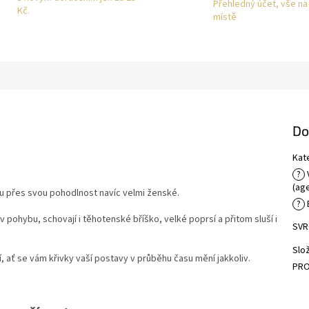
Přehledný účet, vše n
Kč.
místě
Do
Kat
?
(ag
ou přes svou pohodlnost navíc velmi ženské.
?
B
 pohybu, schovají i těhotenské bříško, velké poprsí a přitom sluší i
SVR
Slo
í, ať se vám křivky vaší postavy v průběhu času mění jakkoliv.
PRO