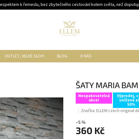
respektem k řemeslu, bez zbytečného cestování kolem světa, než doputuje
OUTLET, VELKÉ SLEVY
BLOG
O NÁS
ŠATY MARIA BAM
Neopakovatelná
Výprodej, 
akce!
snížené a
50%
Značka:
ELLEM czech original d
–5 %
360 Kč