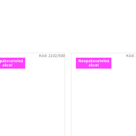
Kód:
2102/500
Kód:
pakovatelná
Neopakovatelná
akce!
akce!