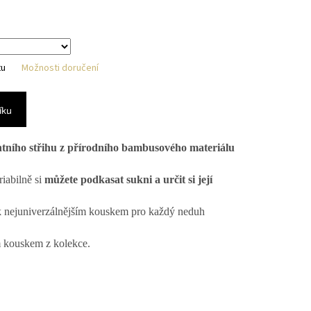
hvězdiček.
tu
Možnosti doručení
íku
ntního střihu
z přírodního bambusového materiálu
riabilně si
můžete podkasat sukni a určit si její
k nejuniverzálnějším kouskem pro každý neduh
m kouskem z kolekce.