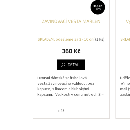
380 Kč
–5 %
ZAVINOVACÍ VESTA MARLEN
V
SKLADEM, odešleme za 2 - 10 dní
(1 ks)
SKLAD
360 Kč
DETAIL
Luxusní dámská softshellová
Uděle
vesta.Zavinovacího vzhledu, bez
✔️ mo
kapuce, s límcem a hlubokými
mail 
kapsami. Velikosti v centimetrech S =
zaslá
prsa 85 - 90, v pase se
(pouk
přizpůsobí, vhodná i...
Bílá