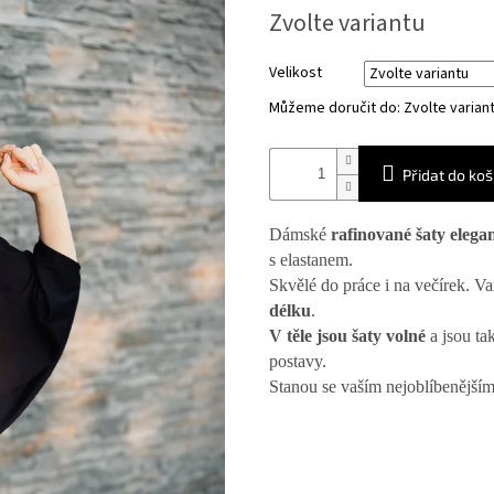
Měrná
Zvolte variantu
cena:
Velikost
Můžeme doručit do:
Zvolte varian
Přidat do koš
Dámské
rafinované šaty elega
s elastanem.
Skvělé do práce i na večírek. Va
délku
.
V těle jsou šaty volné
a jsou ta
postavy.
Stanou se vaším nejoblíbenější