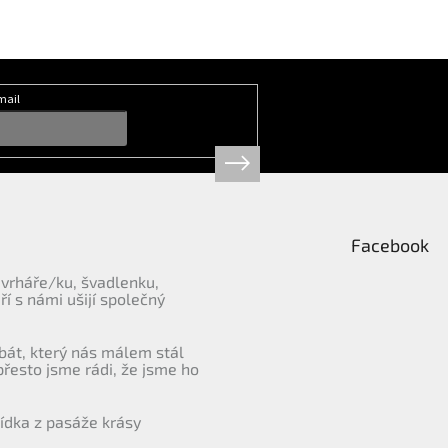
mail
Facebook
vrháře/ku, švadlenku,
eří s námi ušijí společný
bát, který nás málem stál
přesto jsme rádi, že jsme ho
ídka z pasáže krásy