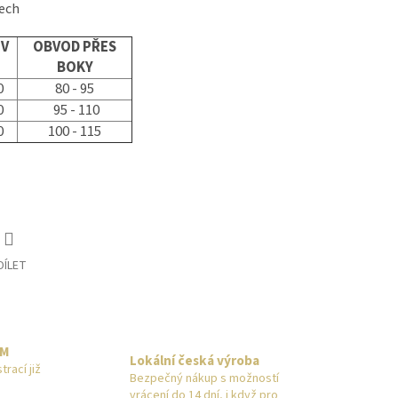
ech
 V
OBVOD PŘES
BOKY
0
80 - 95
0
95 - 110
0
100 - 115
DÍLET
EM
Lokální česká výroba
rací již
Bezpečný nákup s možností
vrácení do 14 dní, i když pro