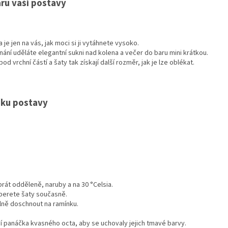
aru vaší postavy
je jen na vás, jak moci si ji vytáhnete vysoko.
nání uděláte elegantní sukni nad kolena a večer do baru mini krátkou.
 vrchní částí a šaty tak získají další rozměr, jak je lze oblékat.
šku postavy
rát odděleně, naruby a na 30 °Celsia.
 perete šaty současně.
lně doschnout na ramínku.
 panáčka kvasného octa, aby se uchovaly jejich tmavé barvy.