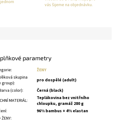
a jednom
vás šijeme na objednávku.
plňkové parametry
egorie
:
ŽENY
Věková skupina
pro dospělé (adult)
e group)
:
arva (color)
:
Černá (black)
Teplákovina bez vnitřního
CHNÍ MATERIÁL
:
chloupku, gramáž 280 g
žení
:
96% bambus + 4% elastan
 ŽENY
: