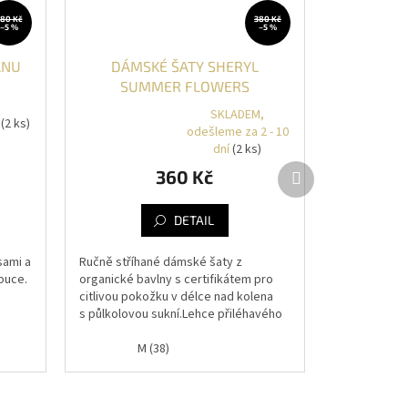
80 Kč
380 Kč
–5 %
–5 %
ANU
DÁMSKÉ ŠATY SHERYL
SUMMER FLOWERS
SKLADEM,
í
(2 ks)
odešleme za 2 - 10
Průměrné
dní
(2 ks)
hodnocení
Další
produktu
360 Kč
produkt
je
5,0
z
DETAIL
5
hvězdiček.
sami a
Ručně stříhané dámské šaty z
puce.
organické bavlny s certifikátem pro
citlivou pokožku v délce nad kolena
0
s půlkolovou sukní.Lehce přiléhavého
střihu z neprůhledného lehkého
úpletu....
M (38)