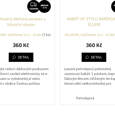
ZDARMA
380 Kč
3
–5 %
ZDARMA
ýhodný dárkový poukaz s
KABÁT VE STYLU KARDIG
Vánoční slevou
ELLEM
EM, odešleme za 2 - 10 dní
(7 ks)
SKLADEM, odešleme za 2 - 10 dn
360 Kč
360 Kč
DETAIL
DETAIL
jte radost dárkovým poukazem
Luxusní petrolejový polomatný
žnost zaslání elektronicky na e-
zavinovací kabát. S páskem, kap
(sami si vytisknete),✔️ nebo
šálovým límcem střiženým do ka
ní v obálce Českou poštou
Univerzální velikostvhodný pro
az připomíná vzhledem...
postavu s obvodyhrudník 85 - 10
cm,...
Petrolejová