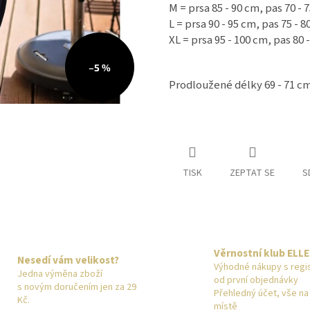
M = prsa 85 - 90 cm, pas 70 - 
L = prsa 90 - 95 cm, pas 75 - 
XL = prsa 95 - 100 cm, pas 80 
–5 %
Prodloužené délky 69 - 71 cm
TISK
ZEPTAT SE
S
Věrnostní klub ELL
Nesedí vám velikost?
Výhodné nákupy s regist
Jedna výměna zboží
od první objednávky
s novým doručením jen za 29
Přehledný účet, vše n
Kč.
místě