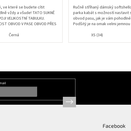
, ve které se budete cítit
Ručně stříhaný dámský softshell
lně vždy a všude! TATO SUKNĚ
parka kabát s možností nastavit s
OJI VELIKOSTNÍ TABULKU.
obvod pasu, jak je vám pohodlné
KOST OBVOD V PASE OBVOD PŘES
Podšitý je na omak velmi jemnou
DÉLKA SUKNĚ...
podšívkou Collpass® s
Černá
patentovaným...
XS (34)
mail
Facebook