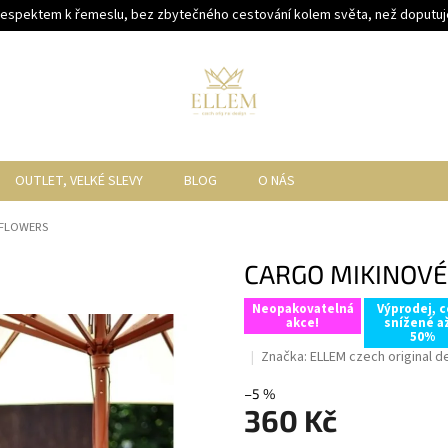
respektem k řemeslu, bez zbytečného cestování kolem světa, než doputuje
OUTLET, VELKÉ SLEVY
BLOG
O NÁS
 FLOWERS
CARGO MIKINOVÉ
Neopakovatelná
Výprodej, 
akce!
snížené a
50%
Značka:
ELLEM czech original d
–5 %
360 Kč