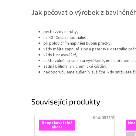
Jak pečovat o výrobek z bavlněné
perte vždy naruby,
na 40 °Celsia maximálně,
při polovičním naplnění bubnu pračky,
vždy mějte zapnuté zipy a patenty u ostatního prád
vždy bez aviváže!,
sušte volně na ramínku vyvěšené, ne na přímém slu
žádná bělidla, ani chemické čištění,
nedoporučujeme sušení v sušičce, kdy snižujete ž
Související produkty
Kód:
3573/S
Neopakovatelná
Neo
akce!