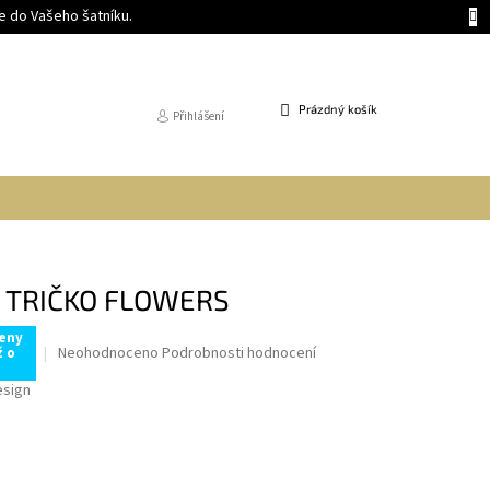
 do Vašeho šatníku.
NÁKUPNÍ
Prázdný košík
Přihlášení
KOŠÍK
 TRIČKO FLOWERS
ceny
Průměrné
Neohodnoceno
Podrobnosti hodnocení
ž o
hodnocení
esign
produktu
je
0,0
z
5