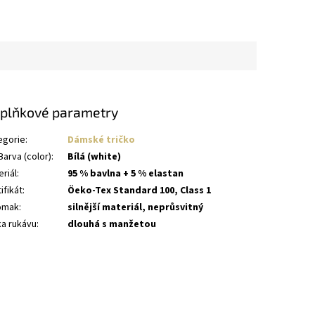
plňkové parametry
egorie
:
Dámské tričko
arva (color)
:
Bílá (white)
riál
:
95 % bavlna + 5 % elastan
ifikát
:
Öeko-Tex Standard 100, Class 1
omak
:
silnější materiál, neprůsvitný
ka rukávu
:
dlouhá s manžetou