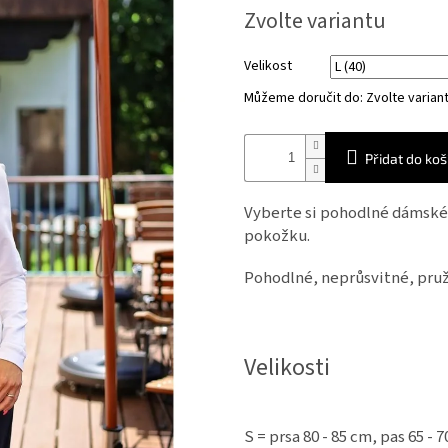
Měrná
Zvolte variantu
cena:
Velikost
Můžeme doručit do:
Zvolte varian
Přidat do koš
Vyberte si pohodlné dámské t
pokožku.
Pohodlné, neprůsvitné, pruž
Velikosti
S = prsa 80 - 85 cm, pas 65 - 