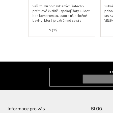
Vaši touhu po bavlněných šatech v
Sukně
prémiové kvalitě uspokojí šaty Culoet
pohod
bez kompromisu. Jsou z ušlechtěné
MÁ SV
bavlny, která je extrémně savá a
VELI
naprosto famózní na komfort nošení....
BOKY 
S (36)
Z
á
E-
Odebírat newsletter
p
a
t
í
Informace pro vás
BLOG