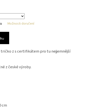
hvězdiček.
tu
Možnosti doručení
íku
ričko z s certifikátem pro tu nejjemnější
né z české výroby.
70 cm