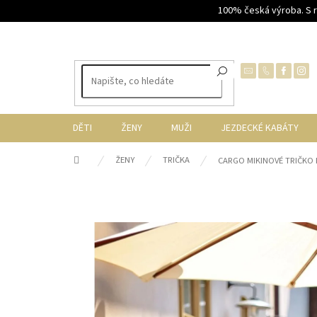
Přejít
100% česká výroba. S 
na
obsah
DĚTI
ŽENY
MUŽI
JEZDECKÉ KABÁTY
Domů
ŽENY
TRIČKA
CARGO MIKINOVÉ TRIČKO