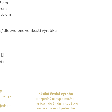
75 cm
80 cm
- 85 cm
 / dle zvolené velikosti výrobku.
DÍLET
EM
Lokální česká výroba
rací již
Bezpečný nákup s možností
vrácení do 14 dní, i když pro
a jednom
vás šijeme na objednávku.