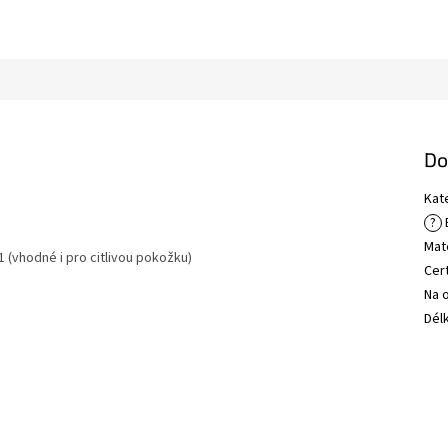
Do
Kat
?
B
Mate
1 (vhodné i pro citlivou pokožku)
Cert
Na 
Dél