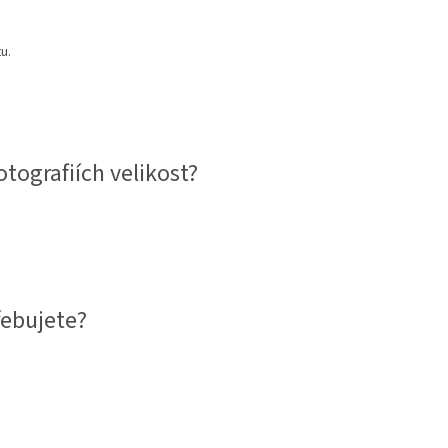
u.
tografiích velikost?
řebujete?