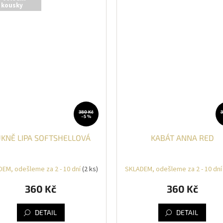
kousky
380 Kč
3
–5 %
KNĚ LIPA SOFTSHELLOVÁ
KABÁT ANNA RED
EM, odešleme za 2 - 10 dní
(2 ks)
SKLADEM, odešleme za 2 - 10 dn
360 Kč
360 Kč
DETAIL
DETAIL