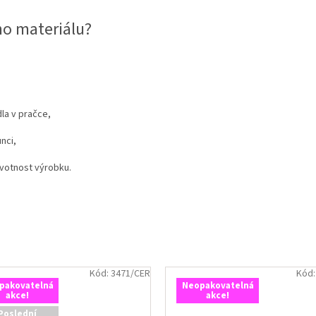
ho materiálu?
la v pračce,
nci,
ivotnost výrobku.
Kód:
3471/CER
Kód
pakovatelná
Neopakovatelná
akce!
akce!
Poslední