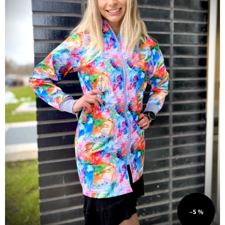
O
NÁS
Přihlášení
–5 %