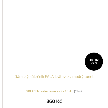
380 Kč
–5 %
Dámský nákrčník PALA královsky modrý tunel
SKLADEM, odešleme za 2 - 10 dní
(2 ks)
360 Kč