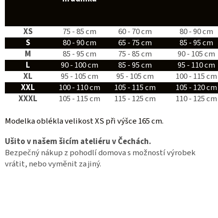
XS
75 - 85 cm
60 - 70 cm
80 - 90 cm
S
80 - 90 cm
65 - 75 cm
85 - 95 cm
M
85 - 95 cm
75 - 85 cm
90 - 105 cm
L
90 - 100 cm
85 - 95 cm
95 - 110 cm
XL
95 - 105 cm
95 - 105 cm
100 - 115 cm
XXL
100 - 110 cm
105 - 115 cm
105 - 120 cm
XXXL
105 - 115 cm
115 - 125 cm
110 - 125 cm
Modelka oblékla velikost XS při výšce 165 cm.
Ušito v našem šicím ateliéru v Čechách.
Bezpečný nákup z pohodlí domova s možností výrobek
vrátit, nebo vyměnit za jiný.