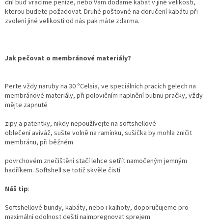
dní buď vracíme peníze, nebo Vám dodáme kabát v jiné velikosti,
kterou budete požadovat. Druhé poštovné na doručení kabátu při
zvolení jiné velikosti od nás pak máte zdarma.
Jak pečovat o membránové materiály?
Perte vždy naruby na 30 °Celsia, ve speciálních pracích gelech na
membránové materiály, při polovičním naplnění bubnu pračky, vždy
mějte zapnuté
zipy a patentky, nikdy nepoužívejte na softshellové
oblečení aviváž, sušte volně na ramínku, sušička by mohla zničit
membránu, při běžném
povrchovém znečištění stačí lehce setřít namočeným jemným
hadříkem. Softshell se totiž skvěle čistí.
Náš tip
:
Softshellové bundy, kabáty, nebo i kalhoty, doporučujeme pro
maximální odolnost dešti naimpregnovat sprejem