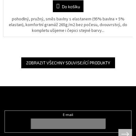
Do košíku
pohodlný, pružný, směs bavlny s elastanem (95% bavlna + 5%
elastan), komfortní gramáž 265g/m2 bez počesu, dvouvrstvý, do
kompletu ušijeme i čepici stejné barvy...
ZOBRAZIT VŠECHNY SOUVISEJÍCÍ PRODUKTY
Z
á
Odebírat newsletter
p
a
t
E-mail
í