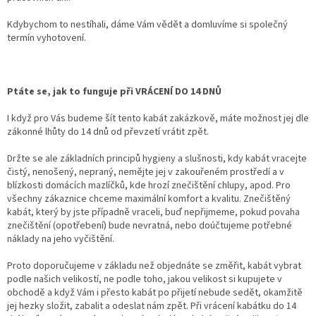
Kdybychom to nestíhali, dáme Vám vědět a domluvíme si společný
termín vyhotovení.
Ptáte se, jak to funguje při VRÁCENÍ DO 14 DNŮ
I když pro Vás budeme šít tento kabát zakázkově, máte možnost jej dle
zákonné lhůty do 14 dnů od převzetí vrátit zpět.
Držte se ale základních principů hygieny a slušnosti, kdy kabát vracejte
čistý, nenošený, nepraný, nemějte jej v zakouřeném prostředí a v
blízkosti domácích mazlíčků, kde hrozí znečištění chlupy, apod. Pro
všechny zákaznice chceme maximální komfort a kvalitu. Znečištěný
kabát, který by jste případně vraceli, buď nepřijmeme, pokud povaha
znečištění (opotřebení) bude nevratná, nebo doúčtujeme potřebné
náklady na jeho vyčištění.
Proto doporučujeme v základu než objednáte se změřit, kabát vybrat
podle našich velikostí, ne podle toho, jakou velikost si kupujete v
obchodě a když Vám i přesto kabát po přijetí nebude sedět, okamžitě
jej hezky složit, zabalit a odeslat nám zpět. Při vrácení kabátku do 14