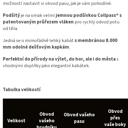
možností nastavit si obvod pasu, jak je vám pohodlné.
Podšitý
je na omak velmi
jemnou podšívkou Collpass® s
patentovaným průřezem vláken
pro rychlý odvod potu
od těla.
Jedná se o mimořádně lehký kabát
s membránou 8.000
mm odolné dešťovým kapkám
.
Perfektní do přírody na výlet, do hor, ale i do města
s
vhodnými doplňky jako elegantní kabátek.
Tabulka velikostí
Obvod
Obvod
Obvod vašeho
přes
Velikost
vašeho
pasu
vaše boky
hrudníku