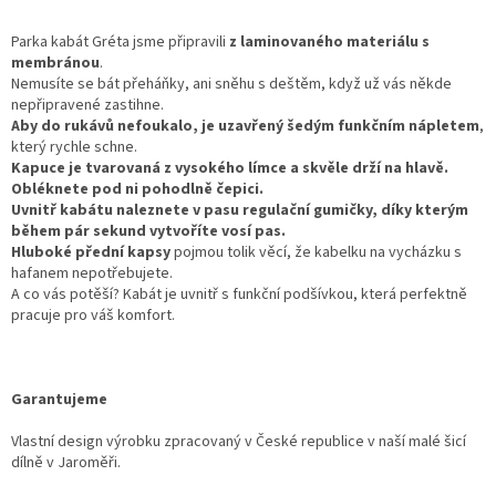
Parka kabát Gréta jsme připravili
z laminovaného materiálu s
membránou
.
Nemusíte se bát přeháňky, ani sněhu s deštěm, když už vás někde
nepřipravené zastihne.
Aby do rukávů nefoukalo, je uzavřený šedým funkčním nápletem
,
který rychle schne.
Kapuce je tvarovaná z vysokého límce a skvěle drží na hlavě.
Obléknete pod ni pohodlně čepici.
Uvnitř kabátu naleznete v pasu regulační gumičky, díky kterým
během pár sekund vytvoříte vosí pas.
Hluboké přední kapsy
pojmou tolik věcí, že kabelku na vycházku s
hafanem nepotřebujete.
A co vás potěší? Kabát je uvnitř s funkční podšívkou, která perfektně
pracuje pro váš komfort.
Garantujeme
Vlastní design výrobku zpracovaný v České republice v naší malé šicí
dílně v Jaroměři.