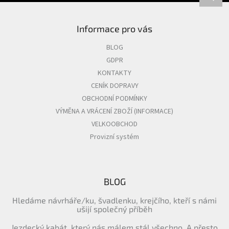
Informace pro vás
BLOG
GDPR
KONTAKTY
CENÍK DOPRAVY
OBCHODNÍ PODMÍNKY
VÝMĚNA A VRÁCENÍ ZBOŽÍ (INFORMACE)
VELKOOBCHOD
Provizní systém
BLOG
Hledáme návrháře/ku, švadlenku, krejčího, kteří s námi
ušijí společný příběh
Jezdecký kabát, který nás málem stál všechno. A přesto