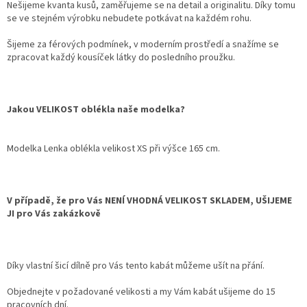
Nešijeme kvanta kusů, zaměřujeme se na detail a originalitu. Díky tomu
se ve stejném výrobku nebudete potkávat na každém rohu.
Šijeme za férových podmínek, v moderním prostředí a snažíme se
zpracovat každý kousíček látky do posledního proužku.
Jakou VELIKOST oblékla naše modelka?
Modelka Lenka oblékla velikost XS při výšce 165 cm.
V případě, že pro Vás NENÍ VHODNÁ VELIKOST SKLADEM, UŠIJEME
JI pro Vás zakázkově
Díky vlastní šicí dílně pro Vás tento kabát můžeme ušít na přání.
Objednejte v požadované velikosti a my Vám kabát ušijeme do 15
pracovních dní.