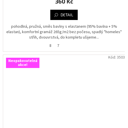
360 Kč
DETAIL
pohodlná, pružná, směs bavlny s elastanem (95% bavlna + 5%
elastan), komfortní gramáž 265g/m2 bez počesu, spadlý "homeles"
střih, dvouvrstvá, do kompletu ušijeme...
8
7
Kód:
3503
Neopakovatelná
akce!