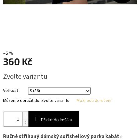
–5 %
360 Kč
Měrná
Zvolte variantu
cena:
Velikost
Můžeme doručit do:
Zvolte variantu
Možnosti doručení
Přidat do košíku
Ručně stříhaný dámský softshellový parka kabát
s