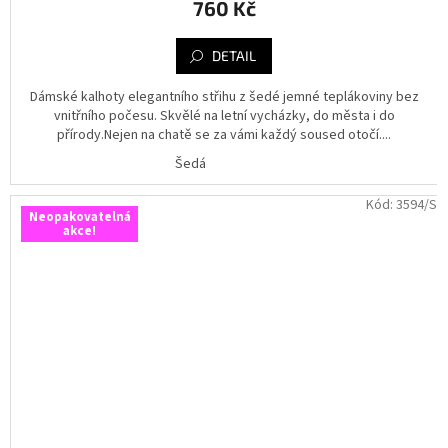
760 Kč
DETAIL
Dámské kalhoty elegantního střihu z šedé jemné teplákoviny bez
vnitřního počesu. Skvělé na letní vycházky, do města i do
přírody.Nejen na chatě se za vámi každý soused otočí....
Šedá
Kód:
3594/S
Neopakovatelná
akce!