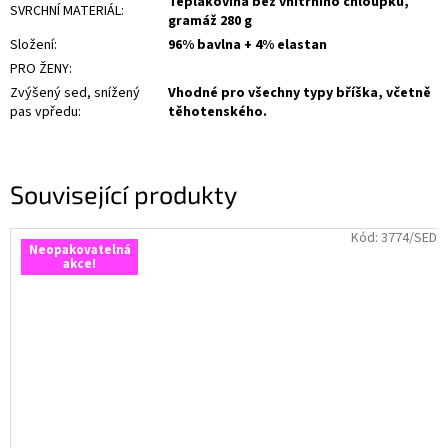
Teplákovina bez vnitřního chloupku,
SVRCHNÍ MATERIÁL
:
gramáž 280 g
Složení
:
96% bavlna + 4% elastan
PRO ŽENY
:
Zvýšený sed, snížený
Vhodné pro všechny typy bříška, včetně
pas vpředu
:
těhotenského.
Související produkty
Kód:
3774/SED
Neopakovatelná
akce!