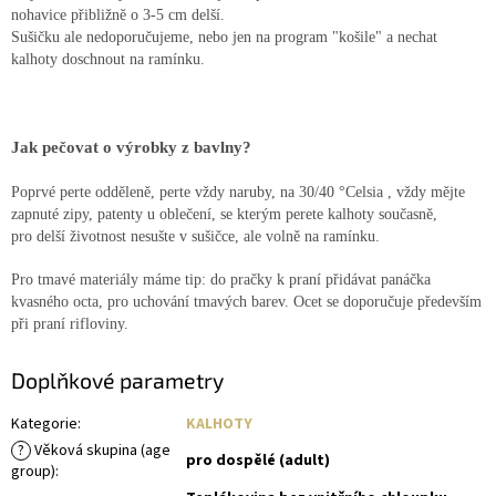
nohavice přibližně o 3-5 cm delší.
Sušičku ale nedoporučujeme, nebo jen na program "košile" a nechat
kalhoty doschnout na ramínku.
Jak pečovat o výrobky z bavlny?
Poprvé perte odděleně,
perte vždy naruby,
na 30/40 °Celsia ,
vždy mějte
zapnuté zipy, patenty u oblečení, se kterým perete kalhoty současně,
pro delší životnost nesušte v sušičce, ale volně na ramínku.
Pro tmavé materiály máme tip: do pračky k praní přidávat panáčka
kvasného octa, pro uchování tmavých barev. Ocet se doporučuje především
při praní rifloviny.
Doplňkové parametry
Kategorie
:
KALHOTY
?
Věková skupina (age
pro dospělé (adult)
group)
: