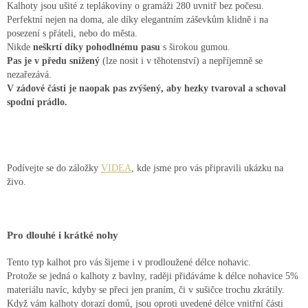
Kalhoty jsou ušité z teplákoviny o gramáži 280 uvnitř bez počesu.
Perfektní nejen na doma, ale díky elegantním záševkům klidně i na
posezení s přáteli, nebo do města.
Nikde
neškrtí díky pohodlnému pasu
s širokou gumou.
Pas je v předu snížený
(lze nosit i v těhotenství) a nepříjemně se
nezařezává.
V zádové části je naopak pas zvýšený, aby hezky tvaroval a schoval
spodní prádlo.
Podívejte se do záložky
VIDEA
, kde jsme pro vás připravili ukázku na
živo.
Pro dlouhé i krátké nohy
Tento typ kalhot pro vás šijeme i v prodloužené délce nohavic.
Protože se jedná o kalhoty z bavlny, raději přidáváme k délce nohavice 5%
materiálu navíc, kdyby se přeci jen praním, či v sušičce trochu zkrátily.
Když vám kalhoty dorazí domů, jsou oproti uvedené délce vnitřní části