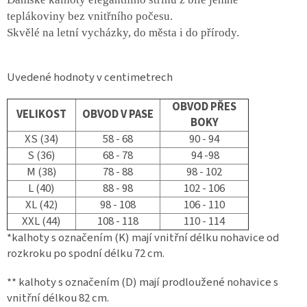
teplákoviny bez vnitřního počesu.
Skvělé na letní vycházky, do města i do přírody.
Uvedené hodnoty v centimetrech
OBVOD PŘES
VELIKOST
OBVOD V PASE
BOKY
XS (34)
58 - 68
90 - 94
S (36)
68 - 78
94 -98
M (38)
78 - 88
98 - 102
L (40)
88 - 98
102 - 106
XL (42)
98 - 108
106 - 110
XXL (44)
108 - 118
110 - 114
*kalhoty s označením (K) mají vnitřní délku nohavice od
rozkroku po spodní délku 72 cm.
** kalhoty s označením (D) mají prodloužené nohavice s
vnitřní délkou 82 cm.