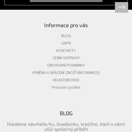
Informace pro vás
BLOG
GDPR
KONTAKTY
CENÍK DOPRAVY
OBCHODNÍ PODMÍNKY
VÝMĚNA A VRÁCENÍ ZBOŽÍ (INFORMACE)
VELKOOBCHOD
Provizní systém
BLOG
Hledáme návrháře/ku, švadlenku, krejčího, kteří s námi
ušijí společný příběh