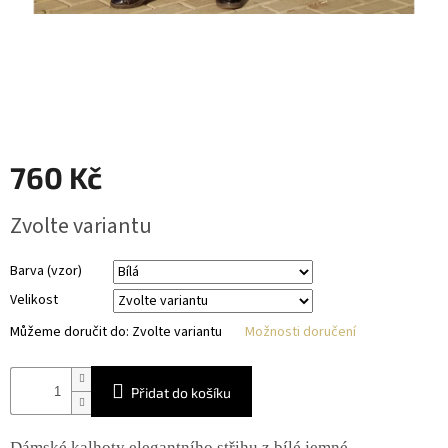
760 Kč
Měrná
Zvolte variantu
cena:
Barva (vzor)
Velikost
Můžeme doručit do:
Zvolte variantu
Možnosti doručení
Přidat do košíku
Dámské kalhoty elegantního střihu z bílé jemné