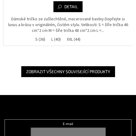
DETAIL
Dámské tričko ze zušlechtěné, macerované bavlny.Dopřejte si
luxus a krásu v originálním, čistém stylu. Velikosti: S = šíře trička 46
cm*2 cm M = šíře trička 48 cm*2 cm L =...
S (36)
L (40)
XXL (44)
ZOBRAZIT VŠECHNY SOUVISEJÍCÍ PRODUKTY
Z
á
Odebírat newsletter
p
a
t
E-mail
í