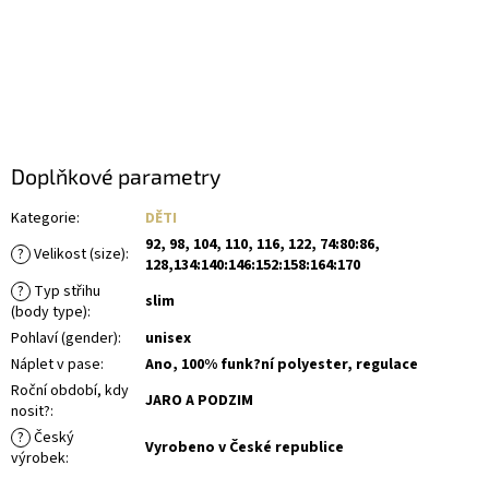
Doplňkové parametry
Kategorie
:
DĚTI
92, 98, 104, 110, 116, 122, 74:80:86,
?
Velikost (size)
:
128,134:140:146:152:158:164:170
?
Typ střihu
slim
(body type)
:
Pohlaví (gender)
:
unisex
Náplet v pase
:
Ano, 100% funk?ní polyester, regulace
Roční období, kdy
JARO A PODZIM
nosit?
:
?
Český
Vyrobeno v České republice
výrobek
: