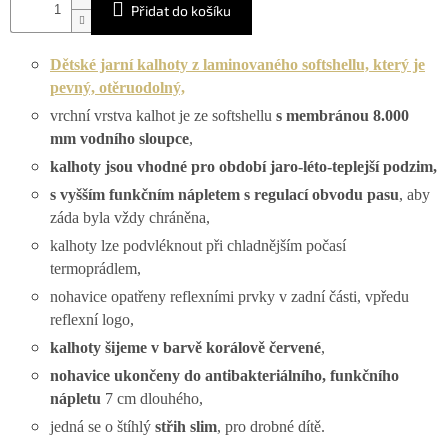
Přidat do košíku
Dětské jarní kalhoty z laminovaného
softshellu, který je
pevný, otěruodolný,
vrchní vrstva kalhot je ze softshellu
s membránou 8.000
mm vodního sloupce
,
kalhoty jsou vhodné pro období jaro-léto-teplejší podzim,
s vyšším funkčním nápletem s regulací obvodu pasu
, aby
záda byla vždy chráněna,
kalhoty lze podvléknout při chladnějším počasí
termoprádlem,
nohavice opatřeny reflexními prvky v zadní části, vpředu
reflexní logo,
kalhoty šijeme v barvě korálově červené
,
nohavice ukončeny do antibakteriálního, funkčního
nápletu
7 cm dlouhého,
jedná se o štíhlý
střih slim
, pro drobné dítě.