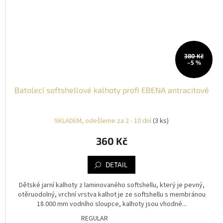
380 Kč
–5 %
Batolecí softshellové kalhoty profi EBENA antracitové
SKLADEM, odešleme za 2 - 10 dní
(3 ks)
360 Kč
DETAIL
Dětské jarní kalhoty z laminovaného softshellu, který je pevný,
otěruodolný, vrchní vrstva kalhot je ze softshellu s membránou
18.000 mm vodního sloupce, kalhoty jsou vhodné...
REGULAR