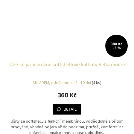
380 Kč
–5 %
Dětské jarní pružné softshellové kalhoty Bella modré
SKLADEM, odešleme za 2 - 10 dní
(4 ks)
360 Kč
DETAIL
Ušity ze softshellu s funkční membránou, voděodolné a přitom
prodyšné, vhodné od jara až do podzimu, pružné, komfortní na
nošení, na omak jemné, v pase pohodlný...