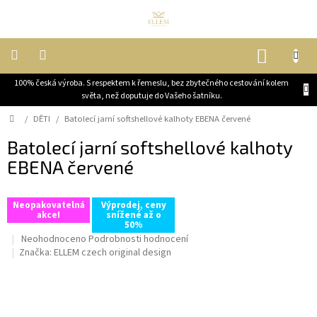
Přejít
na
obsah
NÁKUP
KOŠÍK
100% česká výroba. S respektem k řemeslu, bez zbytečného cestování kolem
DĚTI
světa, než doputuje do Vašeho šatníku.
Domů
/
DĚTI
/
Batolecí jarní softshellové kalhoty EBENA červené
ŽENY
Batolecí jarní softshellové kalhoty
EBENA červené
MUŽI
JEZDECKÉ
Neopakovatelná
Výprodej, ceny
KABÁTY
akce!
snížené až o
50%
Průměrné
Neohodnoceno
Podrobnosti hodnocení
OUTLET,
hodnocení
Značka:
ELLEM czech original design
VELKÉ
produktu
SLEVY
je
0,0
BLOG
z