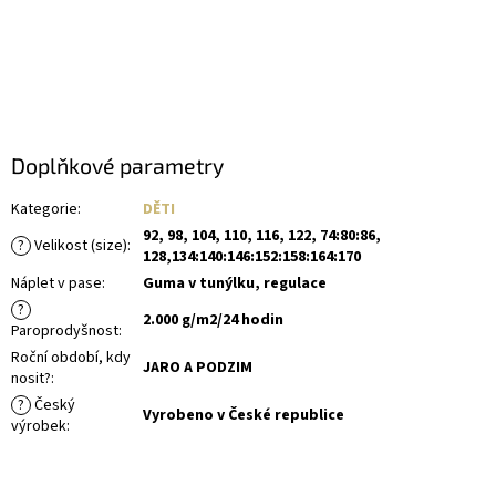
Doplňkové parametry
Kategorie
:
DĚTI
92, 98, 104, 110, 116, 122, 74:80:86,
?
Velikost (size)
:
128,134:140:146:152:158:164:170
Náplet v pase
:
Guma v tunýlku, regulace
?
2.000 g/m2/24 hodin
Paroprodyšnost
:
Roční období, kdy
JARO A PODZIM
nosit?
:
?
Český
Vyrobeno v České republice
výrobek
: