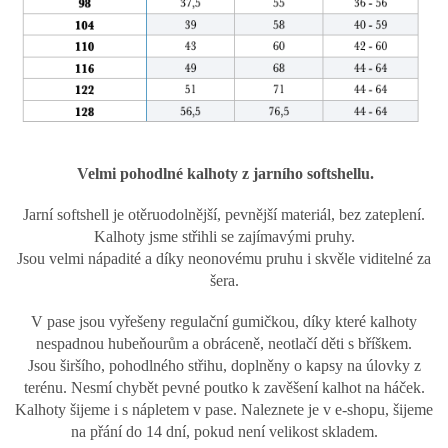
Velmi pohodlné kalhoty z jarního softshellu.
Jarní softshell je otěruodolnější, pevnější materiál, bez zateplení.
Kalhoty jsme střihli se zajímavými pruhy.
Jsou velmi nápadité a díky neonovému pruhu i skvěle viditelné za
šera.
V pase jsou vyřešeny regulační gumičkou, díky které kalhoty
nespadnou hubeňourům a obráceně, neotlačí děti s bříškem.
Jsou širšího, pohodlného střihu, doplněny o kapsy na úlovky z
terénu. Nesmí chybět pevné poutko k zavěšení kalhot na háček.
Kalhoty šijeme i s nápletem v pase. Naleznete je v e-shopu, šijeme
na přání do 14 dní, pokud není velikost skladem.