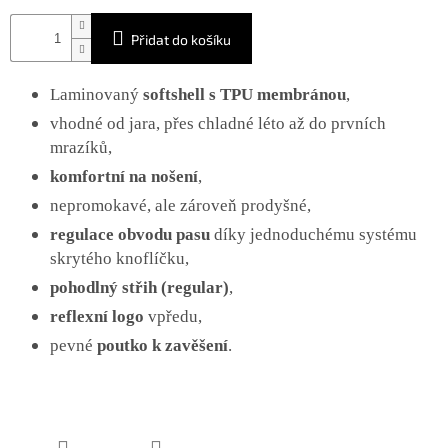
Přidat do košíku
Laminovaný
softshell s TPU membránou
,
vhodné od jara, přes chladné léto až do prvních
mrazíků,
komfortní na nošení
,
nepromokavé, ale zároveň prodyšné,
regulace obvodu pasu
díky jednoduchému systému
skrytého knoflíčku,
pohodlný střih (regular)
,
reflexní logo
vpředu,
pevné
poutko k zavěšení
.