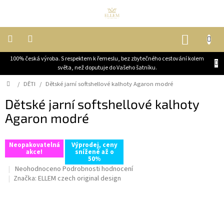
Přejít
na
obsah
NÁKUP
KOŠÍK
100% česká výroba. S respektem k řemeslu, bez zbytečného cestování kolem
DĚTI
světa, než doputuje do Vašeho šatníku.
Domů
/
DĚTI
/
Dětské jarní softshellové kalhoty Agaron modré
ŽENY
Dětské jarní softshellové kalhoty
Agaron modré
MUŽI
JEZDECKÉ
Neopakovatelná
Výprodej, ceny
KABÁTY
akce!
snížené až o
50%
Průměrné
Neohodnoceno
Podrobnosti hodnocení
OUTLET,
hodnocení
Značka:
ELLEM czech original design
VELKÉ
produktu
SLEVY
je
0,0
BLOG
z