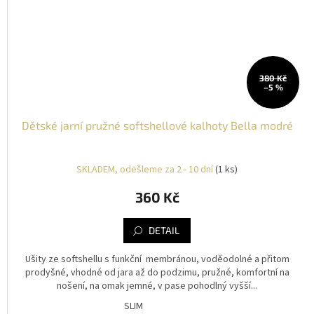
380 Kč
–5 %
Dětské jarní pružné softshellové kalhoty Bella modré
SKLADEM, odešleme za 2 - 10 dní
(1 ks)
360 Kč
DETAIL
Ušity ze softshellu s funkční membránou, voděodolné a přitom
prodyšné, vhodné od jara až do podzimu, pružné, komfortní na
nošení, na omak jemné, v pase pohodlný vyšší...
SLIM