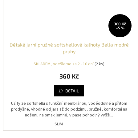
380 Kč
–5 %
Dětské jarní pružné softshellové kalhoty Bella modré
pruhy
SKLADEM, odešleme za 2 - 10 dní
(2 ks)
360 Kč
DETAIL
Ušity ze softshellu s funkční membránou, voděodolné a přitom
prodyšné, vhodné od jara až do podzimu, pružné, komfortní na
nošení, na omak jemné, v pase pohodlný vyšší...
SLIM