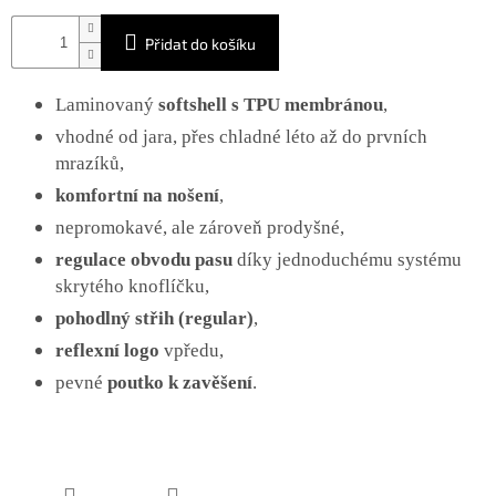
Přidat do košíku
Laminovaný
softshell s TPU membránou
,
vhodné od jara, přes chladné léto až do prvních
mrazíků,
komfortní na nošení
,
nepromokavé, ale zároveň prodyšné,
regulace obvodu pasu
díky jednoduchému systému
skrytého knoflíčku,
pohodlný střih (regular)
,
reflexní logo
vpředu,
pevné
poutko k zavěšení
.