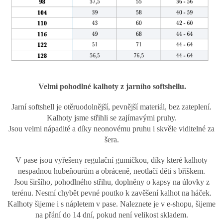
Velmi pohodlné kalhoty z jarního softshellu.
Jarní softshell je otěruodolnější, pevnější materiál, bez zateplení.
Kalhoty jsme střihli se zajímavými pruhy.
Jsou velmi nápadité a díky neonovému pruhu i skvěle viditelné za
šera.
V pase jsou vyřešeny regulační gumičkou, díky které kalhoty
nespadnou hubeňourům a obráceně, neotlačí děti s bříškem.
Jsou širšího, pohodlného střihu, doplněny o kapsy na úlovky z
terénu. Nesmí chybět pevné poutko k zavěšení kalhot na háček.
Kalhoty šijeme i s nápletem v pase. Naleznete je v e-shopu, šijeme
na přání do 14 dní, pokud není velikost skladem.