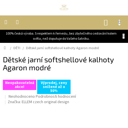
Přejít
na
obsah
NÁKUP
KOŠÍK
100% česká výroba. S respektem k řemeslu, bez zbytečného cestování kolem
DĚTI
světa, než doputuje do Vašeho šatníku.
Domů
/
DĚTI
/
Dětské jarní softshellové kalhoty Agaron modré
ŽENY
Dětské jarní softshellové kalhoty
Agaron modré
MUŽI
JEZDECKÉ
Neopakovatelná
Výprodej, ceny
KABÁTY
akce!
snížené až o
50%
Průměrné
Neohodnoceno
Podrobnosti hodnocení
OUTLET,
hodnocení
Značka:
ELLEM czech original design
VELKÉ
produktu
SLEVY
je
0,0
BLOG
z