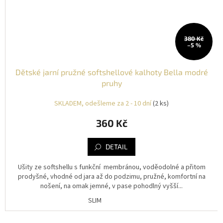
380 Kč
–5 %
Dětské jarní pružné softshellové kalhoty Bella modré
pruhy
SKLADEM, odešleme za 2 - 10 dní
(2 ks)
360 Kč
DETAIL
Ušity ze softshellu s funkční membránou, voděodolné a přitom
prodyšné, vhodné od jara až do podzimu, pružné, komfortní na
nošení, na omak jemné, v pase pohodlný vyšší...
SLIM