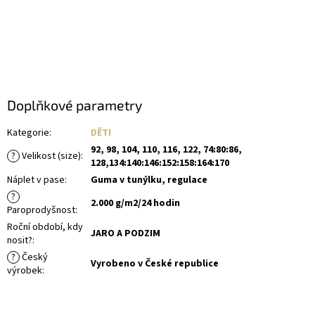
Doplňkové parametry
Kategorie
:
DĚTI
92, 98, 104, 110, 116, 122, 74:80:86,
?
Velikost (size)
:
128,134:140:146:152:158:164:170
Náplet v pase
:
Guma v tunýlku, regulace
?
2.000 g/m2/24 hodin
Paroprodyšnost
:
Roční období, kdy
JARO A PODZIM
nosit?
:
?
Český
Vyrobeno v České republice
výrobek
: