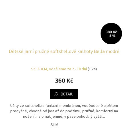
380 Kč
–5 %
Dětské jarní pružné softshellové kalhoty Bella modré
SKLADEM, odešleme za 2 - 10 dní
(1 ks)
360 Kč
DETAIL
Ušity ze softshellu s funkční membránou, voděodolné a přitom
prodyšné, vhodné od jara až do podzimu, pružné, komfortní na
nošení, na omak jemné, v pase pohodlný vyšší...
SLIM