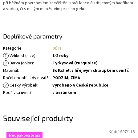
při běžném povrchovém znečištění stačí lehce čistit jemným hadříkem
a vodou, či s malým množstvím pracího gelu.
Doplňkové parametry
Kategorie
:
DĚTI
?
Velikost (size)
:
1-2 roky
?
Barva (color)
:
Tyrkysová (turquoise)
Materiál
:
Softshell s hřejivým chloupkem uvnitř.
Roční období, kdy nosit?
:
PODZIM, ZIMA
?
Český výrobek
:
Vyrobeno v České republice
Podšívka uvnitř
:
s beránkem
Související produkty
Kód:
1907/116
Neopakovatelná