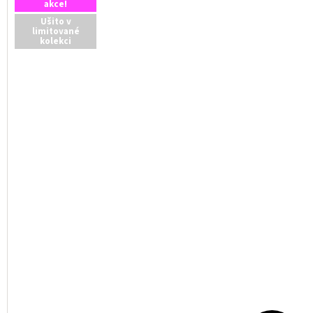
akce!
Ušito v
limitované
kolekci