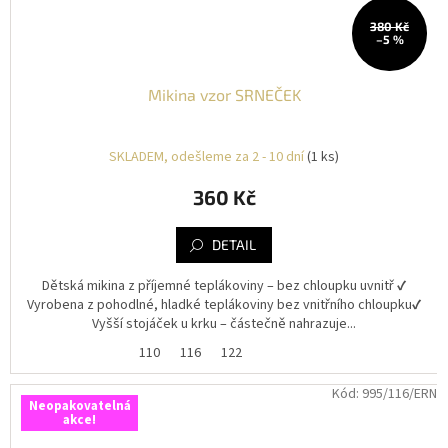
380 Kč
–5 %
Mikina vzor SRNEČEK
SKLADEM, odešleme za 2 - 10 dní
(1 ks)
360 Kč
DETAIL
Dětská mikina z příjemné teplákoviny – bez chloupku uvnitř ✔️
Vyrobena z pohodlné, hladké teplákoviny bez vnitřního chloupku✔️
Vyšší stojáček u krku – částečně nahrazuje...
110
116
122
Kód:
995/116/ERN
Neopakovatelná
akce!