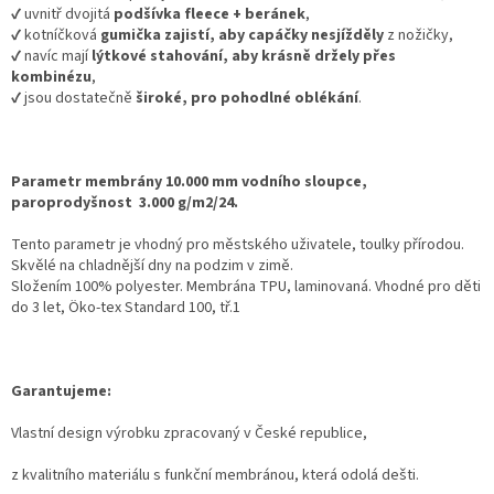
✔️ uvnitř dvojitá
podšívka fleece + beránek
,
✔️ kotníčková
gumička zajistí, aby capáčky nesjížděly
z nožičky,
✔️ navíc mají
lýtkové stahování, aby krásně držely přes
kombinézu
,
✔️ jsou dostatečně
široké, pro pohodlné oblékání
.
Parametr membrány 10.000 mm vodního sloupce,
paroprodyšnost
3.000 g/m2/24.
Tento parametr je vhodný pro městského uživatele, toulky přírodou.
Skvělé na chladnější dny na podzim v zimě.
Složením 100% polyester. Membrána TPU, laminovaná. Vhodné pro děti
do 3 let, Öko-tex Standard 100, tř.1
Garantujeme:
Vlastní design výrobku zpracovaný v České republice,
z kvalitního materiálu s funkční membránou, která odolá dešti.