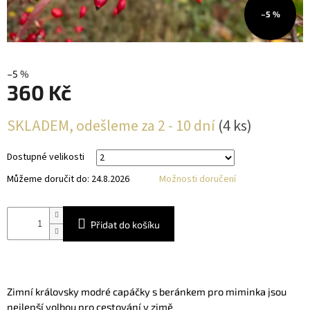
–5 %
–5 %
360 Kč
Měrná
SKLADEM, odešleme za 2 - 10 dní
(4 ks)
cena:
Dostupné velikosti
Můžeme doručit do:
24.8.2026
Možnosti doručení
Přidat do košíku
Zimní královsky modré capáčky s beránkem pro miminka jsou
nejlepší volbou pro cestování v zimě