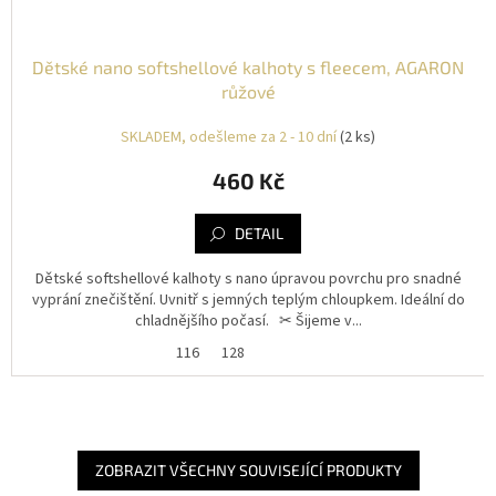
Dětské nano softshellové kalhoty s fleecem, AGARON
růžové
SKLADEM, odešleme za 2 - 10 dní
(2 ks)
460 Kč
DETAIL
Dětské softshellové kalhoty s nano úpravou povrchu pro snadné
vyprání znečištění. Uvnitř s jemných teplým chloupkem. Ideální do
chladnějšího počasí. ✂︎ Šijeme v...
116
128
ZOBRAZIT VŠECHNY SOUVISEJÍCÍ PRODUKTY