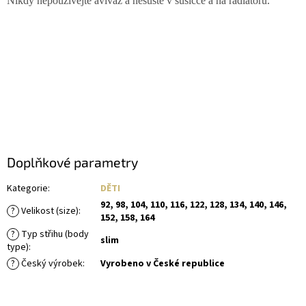
Nikdy nepoužívejte aviváž a nesušte v sušičce a na radiátoru.
Doplňkové parametry
Kategorie
:
DĚTI
92, 98, 104, 110, 116, 122, 128, 134, 140, 146,
?
Velikost (size)
:
152, 158, 164
?
Typ střihu (body
slim
type)
:
?
Český výrobek
:
Vyrobeno v České republice