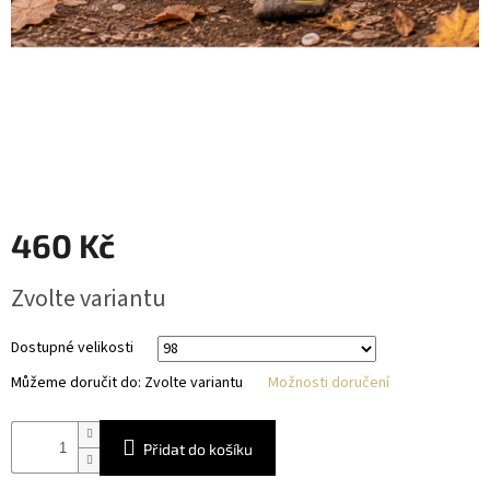
460 Kč
Měrná
Zvolte variantu
cena:
Dostupné velikosti
Můžeme doručit do:
Zvolte variantu
Možnosti doručení
Přidat do košíku