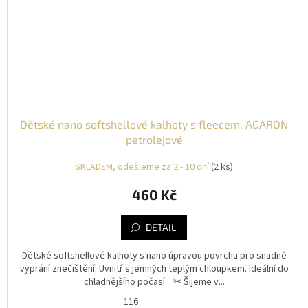
Dětské nano softshellové kalhoty s fleecem, AGARON
petrolejové
SKLADEM, odešleme za 2 - 10 dní
(2 ks)
460 Kč
DETAIL
Dětské softshellové kalhoty s nano úpravou povrchu pro snadné
vyprání znečištění. Uvnitř s jemných teplým chloupkem. Ideální do
chladnějšího počasí. ✂︎ Šijeme v...
116