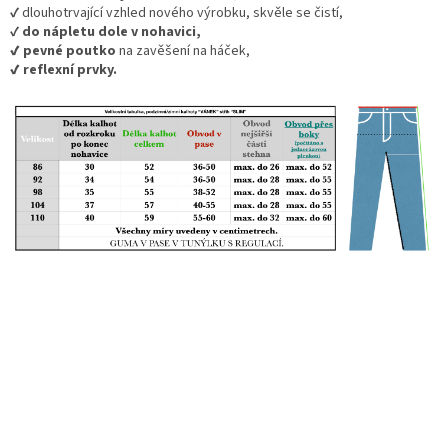
✔️ dlouhotrvající vzhled nového výrobku, skvěle se čistí,
✔️
do nápletu dole v nohavici,
✔️ pevné poutko
na zavěšení na háček,
✔️
reflexní prvky.