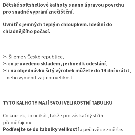
Dětské softshellové kalhoty s nano úpravou povrchu
pro snadné vyprání znečištění.
Uvnitř s jemných teplým chloupkem. Ideální do
chladnějšího počasí.
✂︎ Šijeme v České republice,
✂︎
co je uvedeno skladem, je ihned k odeslání
,
✂︎
i na objednávku šitý výrobek můžete do 14 dní vrátit
,
nebo vyměnit za jinou velikost.
TYTO KALHOTY MAJÍ SVOJI
VELIKOSTNÍ TABULKU
Co kousek, to unikát, takže pro vás každý střih
přeměřujeme.
Podívejte se do tabulky velikostí
a pečlivě se změřte.