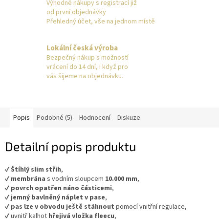
Výhodné nákupy s registrací již
od první objednávky
Přehledný účet, vše na jednom místě
Lokální česká výroba
Bezpečný nákup s možností
vrácení do 14 dní, i když pro
vás šijeme na objednávku.
Popis
Podobné (5)
Hodnocení
Diskuze
Detailní popis produktu
✔️
Štíhlý slim střih
,
✔️
membrána
s vodním sloupcem
10.000 mm
,
✔️
povrch opatřen náno částicemi
,
✔️
jemný bavlněný náplet v pase
,
✔️
pas lze v obvodu ještě stáhnout
pomocí vnitřní regulace,
✔️ uvnitř kalhot
hřejivá vložka fleecu
,