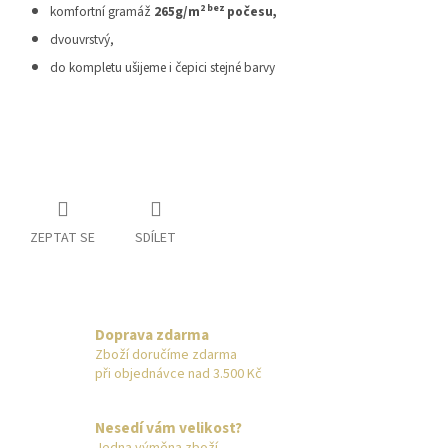
2 bez
komfortní gramáž
265g/m
počesu,
dvouvrstvý,
do kompletu ušijeme i čepici stejné barvy
ZEPTAT SE
SDÍLET
Doprava zdarma
Zboží doručíme zdarma
při objednávce nad 3.500 Kč
Nesedí vám velikost?