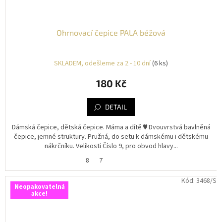
Ohrnovací čepice PALA béžová
SKLADEM, odešleme za 2 - 10 dní
(6 ks)
180 Kč
DETAIL
Dámská čepice, dětská čepice. Máma a dítě ♥️ Dvouvrstvá bavlněná
čepice, jemné struktury. Pružná, do setu k dámskému i dětskému
nákrčníku. Velikosti Číslo 9, pro obvod hlavy...
8
7
Kód:
3468/S
Neopakovatelná
akce!