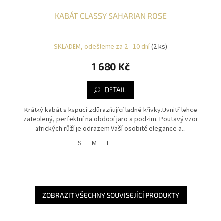
KABÁT CLASSY SAHARIAN ROSE
SKLADEM, odešleme za 2 - 10 dní
(2 ks)
1 680 Kč
DETAIL
Krátký kabát s kapucí zdůrazňující ladné křivky.Uvnitř lehce
zateplený, perfektní na období jaro a podzim. Poutavý vzor
afrických růží je odrazem Vaší osobité elegance a...
S
M
L
ZOBRAZIT VŠECHNY SOUVISEJÍCÍ PRODUKTY