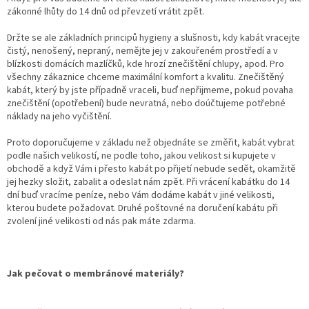
zákonné lhůty do 14 dnů od převzetí vrátit zpět.
Držte se ale základních principů hygieny a slušnosti, kdy kabát vracejte
čistý, nenošený, nepraný, nemějte jej v zakouřeném prostředí a v
blízkosti domácích mazlíčků, kde hrozí znečištění chlupy, apod. Pro
všechny zákaznice chceme maximální komfort a kvalitu. Znečištěný
kabát, který by jste případně vraceli, buď nepřijmeme, pokud povaha
znečištění (opotřebení) bude nevratná, nebo doúčtujeme potřebné
náklady na jeho vyčištění.
Proto doporučujeme v základu než objednáte se změřit, kabát vybrat
podle našich velikostí, ne podle toho, jakou velikost si kupujete v
obchodě a když Vám i přesto kabát po přijetí nebude sedět, okamžitě
jej hezky složit, zabalit a odeslat nám zpět. Při vrácení kabátku do 14
dní buď vracíme peníze, nebo Vám dodáme kabát v jiné velikosti,
kterou budete požadovat. Druhé poštovné na doručení kabátu při
zvolení jiné velikosti od nás pak máte zdarma.
Jak pečovat o membránové materiály?