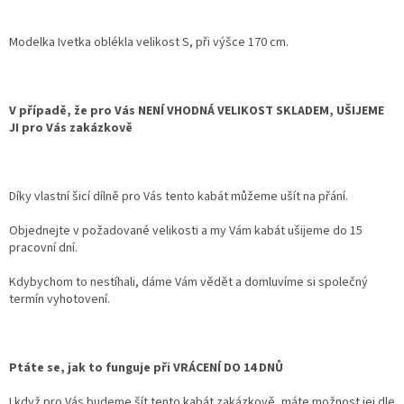
Modelka Ivetka oblékla velikost S, při výšce 170 cm.
V případě, že pro Vás NENÍ VHODNÁ VELIKOST SKLADEM, UŠIJEME
JI pro Vás zakázkově
Díky vlastní šicí dílně pro Vás tento kabát můžeme ušít na přání.
Objednejte v požadované velikosti a my Vám kabát ušijeme do 15
pracovní dní.
Kdybychom to nestíhali, dáme Vám vědět a domluvíme si společný
termín vyhotovení.
Ptáte se, jak to funguje při VRÁCENÍ DO 14 DNŮ
I když pro Vás budeme šít tento kabát zakázkově, máte možnost jej dle