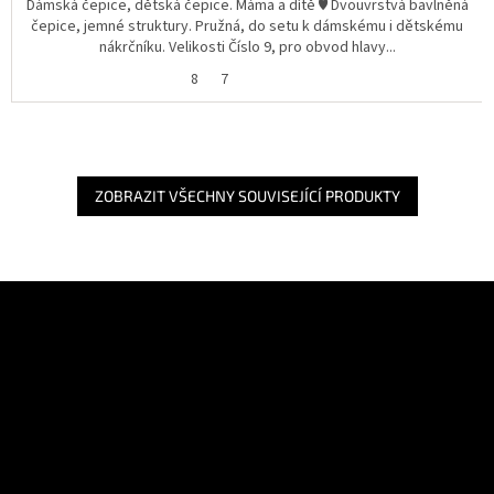
Dámská čepice, dětská čepice. Máma a dítě ♥️ Dvouvrstvá bavlněná
čepice, jemné struktury. Pružná, do setu k dámskému i dětskému
nákrčníku. Velikosti Číslo 9, pro obvod hlavy...
8
7
ZOBRAZIT VŠECHNY SOUVISEJÍCÍ PRODUKTY
Z
á
Odebírat newsletter
p
a
Vložte svůj e-mail a my vám budeme zasílat informace o nových
t
produktech na našem e-shopu.
í
E-mail