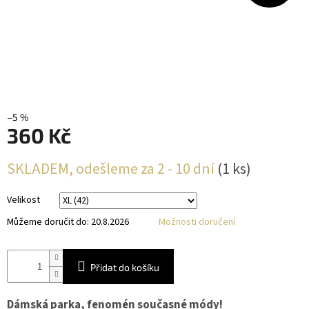
–5 %
360 Kč
Měrná
SKLADEM, odešleme za 2 - 10 dní
(1 ks)
cena:
Velikost
Můžeme doručit do:
20.8.2026
Možnosti doručení
Přidat do košíku
Dámská parka, fenomén současné módy!