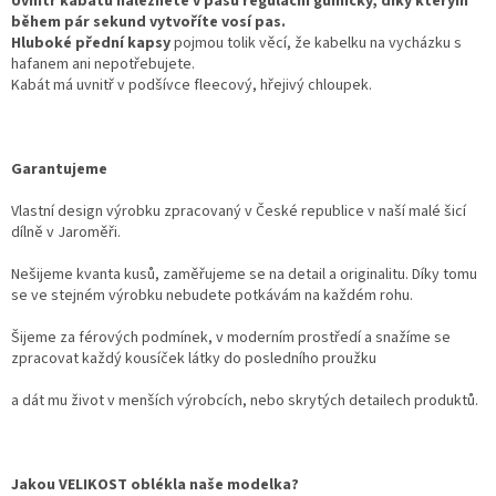
Uvnitř kabátu naleznete v pasu regulační gumičky, díky kterým
během pár sekund vytvoříte vosí pas.
Hluboké přední kapsy
pojmou tolik věcí, že kabelku na vycházku s
hafanem ani nepotřebujete.
Kabát má uvnitř v podšívce fleecový, hřejivý chloupek.
Garantujeme
Vlastní design výrobku zpracovaný v České republice v naší malé šicí
dílně v Jaroměři.
Nešijeme kvanta kusů, zaměřujeme se na detail a originalitu. Díky tomu
se ve stejném výrobku nebudete potkávám na každém rohu.
Šijeme za férových podmínek, v moderním prostředí a snažíme se
zpracovat každý kousíček látky do posledního proužku
a dát mu život v menších výrobcích, nebo skrytých detailech produktů.
Jakou VELIKOST oblékla naše modelka?