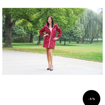
O
NÁS
Přihlášení
–5 %