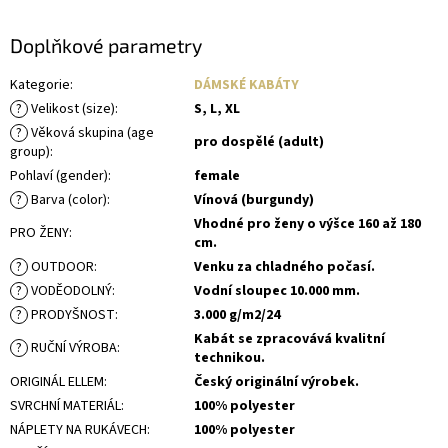
Doplňkové parametry
Kategorie
:
DÁMSKÉ KABÁTY
?
Velikost (size)
:
S, L, XL
?
Věková skupina (age
pro dospělé (adult)
group)
:
Pohlaví (gender)
:
female
?
Barva (color)
:
Vínová (burgundy)
Vhodné pro ženy o výšce 160 až 180
PRO ŽENY
:
cm.
?
OUTDOOR
:
Venku za chladného počasí.
?
VODĚODOLNÝ
:
Vodní sloupec 10.000 mm.
?
PRODYŠNOST
:
3.000 g/m2/24
Kabát se zpracovává kvalitní
?
RUČNÍ VÝROBA
:
technikou.
ORIGINÁL ELLEM
:
Český originální výrobek.
SVRCHNÍ MATERIÁL
:
100% polyester
NÁPLETY NA RUKÁVECH
:
100% polyester