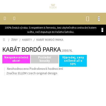
Přejít
na
obsah
NÁKUP
KOŠÍK
100% česká výroba. S respektem k řemeslu, bez zbytečného cestování kolem
DĚTI
světa, než doputuje do Vašeho šatníku.
Domů
/
ŽENY
/
KABÁTY
/
KABÁT BORDÓ PARKA
ŽENY
KABÁT BORDÓ PARKA
1886/XL
MUŽI
Neopakovatelná
Poslední
Výprodej, ceny
akce!
kousky
snížené až o
50%
JEZDECKÉ
Průměrné
Neohodnoceno
Podrobnosti hodnocení
KABÁTY
hodnocení
Značka:
ELLEM czech original design
produktu
je
OUTLET,
0,0
VELKÉ
SLEVY
z
5
BLOG
hvězdiček.