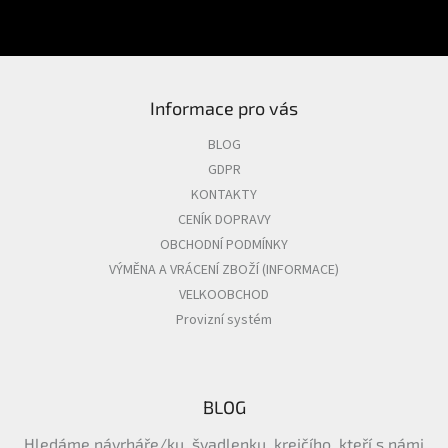
PŘIHLÁSIT SE
Informace pro vás
BLOG
GDPR
KONTAKTY
CENÍK DOPRAVY
OBCHODNÍ PODMÍNKY
VÝMĚNA A VRÁCENÍ ZBOŽÍ (INFORMACE)
VELKOOBCHOD
Provizní systém
BLOG
Hledáme návrháře/ku, švadlenku, krejčího, kteří s námi