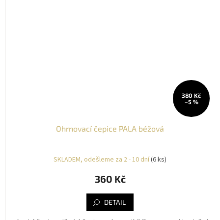
380 Kč
–5 %
Ohrnovací čepice PALA béžová
SKLADEM, odešleme za 2 - 10 dní
(6 ks)
360 Kč
DETAIL