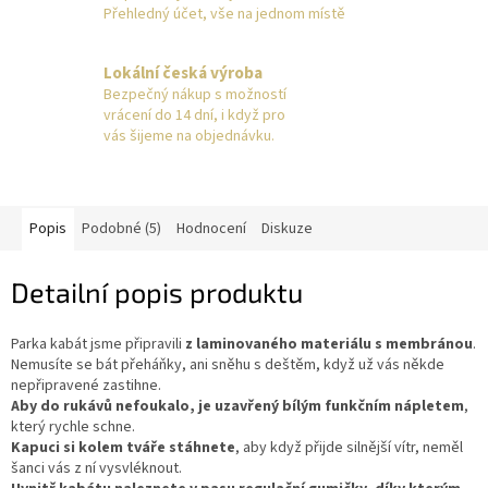
Přehledný účet, vše na jednom místě
Lokální česká výroba
Bezpečný nákup s možností
vrácení do 14 dní, i když pro
vás šijeme na objednávku.
Popis
Podobné (5)
Hodnocení
Diskuze
Detailní popis produktu
Parka kabát jsme připravili
z laminovaného materiálu s membránou
.
Nemusíte se bát přeháňky, ani sněhu s deštěm, když už vás někde
nepřipravené zastihne.
Aby do rukávů nefoukalo, je uzavřený bílým funkčním nápletem
,
který rychle schne.
Kapuci si kolem tváře stáhnete
, aby když přijde silnější vítr, neměl
šanci vás z ní vysvléknout.