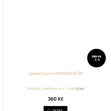
380 Kč
–5 %
Spadlá čepice PUDROVÁ RŮŽE
SKLADEM, odešleme za 2 - 10 dní
(1 ks)
360 Kč
DETAIL