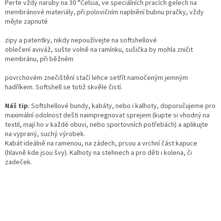
Perte vždy naruby na 30 °Celsia, ve speciálních pracích gelech na
membránové materiály, při polovičním naplnění bubnu pračky, vždy
mějte zapnuté
zipy a patentky, nikdy nepoužívejte na softshellové
oblečení aviváž, sušte volně na ramínku, sušička by mohla zničit
membránu, při běžném
povrchovém znečištění stačí lehce setřít namočeným jemným
hadříkem. Softshell se totiž skvěle čistí.
Náš tip
: Softshellové bundy, kabáty, nebo i kalhoty, doporučujeme pro
maximální odolnost dešti naimpregnovat sprejem (kupte si vhodný na
textil, mají ho v každé obuvi, nebo sportovních potřebách) a aplikujte
na vypraný, suchý výrobek.
Kabát ideálně na ramenou, na zádech, prsou a vrchní část kapuce
(hlavně kde jsou švy). Kalhoty na stehnech a pro děti i kolena, či
zadeček.