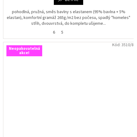
pohodlná, pružná, směs bavlny s elastanem (95% bavlna + 5%
elastan), komfortní gramáž 265g/m2 bez počesu, spadlý "homeles"
střih, dvouvrstvá, do kompletu ušijeme...
6
5
Kód:
3510/8
Neopakovatelná
akce!