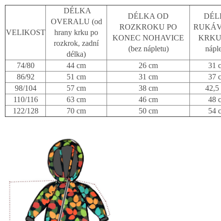
DÉLKA
DÉLKA OD
DÉL
OVERALU (od
ROZKROKU PO
RUKÁV
VELIKOST
hrany krku po
KONEC NOHAVICE
KRKU 
rozkrok, zadní
(bez nápletu)
náple
délka)
74/80
44 cm
26 cm
31 
86/92
51 cm
31 cm
37 
98/104
57 cm
38 cm
42,5
110/116
63 cm
46 cm
48 
122/128
70 cm
50 cm
54 