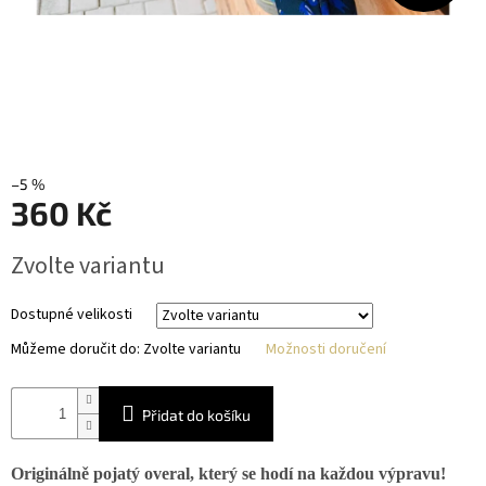
–5 %
360 Kč
Měrná
Zvolte variantu
cena:
Dostupné velikosti
Můžeme doručit do:
Zvolte variantu
Možnosti doručení
Přidat do košíku
Originálně pojatý overal, který se hodí na každou výpravu!