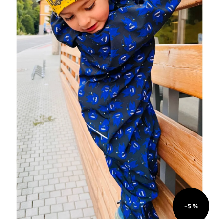
O
NÁS
Přihlášení
–5 %