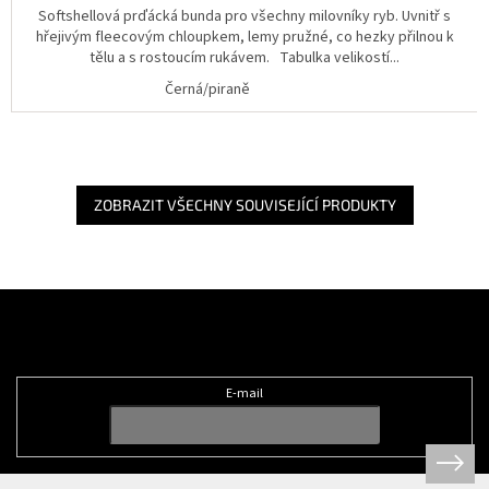
Softshellová prďácká bunda pro všechny milovníky ryb. Uvnitř s
hřejivým fleecovým chloupkem, lemy pružné, co hezky přilnou k
tělu a s rostoucím rukávem. Tabulka velikostí...
Černá/piraně
ZOBRAZIT VŠECHNY SOUVISEJÍCÍ PRODUKTY
Z
á
Odebírat newsletter
p
a
t
E-mail
í