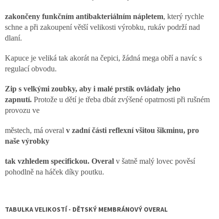
zakončeny funkčním antibakteriálním nápletem
, který rychle
schne a při zakoupení větší velikosti výrobku, rukáv podrží nad
dlaní.
Kapuce je veliká tak akorát na čepici, žádná mega obří a navíc s
regulací obvodu.
Zip s velkými zoubky, aby i malé prstík ovládaly jeho
zapnutí.
Protože u dětí je třeba dbát zvýšené opatrnosti při rušném
provozu ve
městech, má overal
v zadní části reflexní všitou šikminu, pro
naše výrobky
tak vzhledem specifickou. Overal
v šatně malý lovec pověsí
pohodlně na háček díky poutku.
TABULKA VELIKOSTÍ - DĚTSKÝ MEMBRÁNOVÝ OVERAL