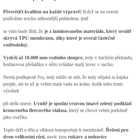
Přesvědčí kvalitou na každé výpravě!
Když se na overal
podíváme trochu odbornější pohledem, jistě
se vám bude líbit, že
je z laminovaného materiálu, který uvnitř
skrývá TPU membránu, díky které je overal částečně
voděodolný.
Vydrží až 10.000 mm vodního sloupce,
tedy v laickém překladu,
hodinovou přeháňku v něm zvládne malý lovec v suchu.
Nemá podlepené švy, tedy může se stát, že tudy nějaká ta kapka
projde, ale to už je velmi malá vada na kráse, kolik toho tento
výrobek
při dešti unese.
Uvnitř je spodní vrstvou tmavě zelený podklad
krouceného fleecového vlákna,
který se chová velmi podobně
jako ovečka.
Teplo drží u těla a vlhkost transportuje k membráně.
Řešení pro
dvou velikostní růst,
navíc jsou
rukávy a nohavice