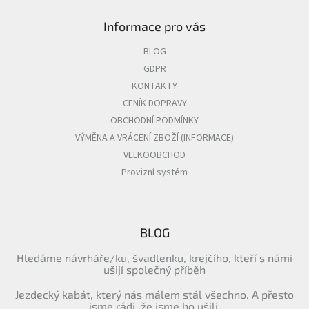
Informace pro vás
BLOG
GDPR
KONTAKTY
CENÍK DOPRAVY
OBCHODNÍ PODMÍNKY
VÝMĚNA A VRÁCENÍ ZBOŽÍ (INFORMACE)
VELKOOBCHOD
Provizní systém
BLOG
Hledáme návrháře/ku, švadlenku, krejčího, kteří s námi
ušijí společný příběh
Jezdecký kabát, který nás málem stál všechno. A přesto
jsme rádi, že jsme ho ušili.