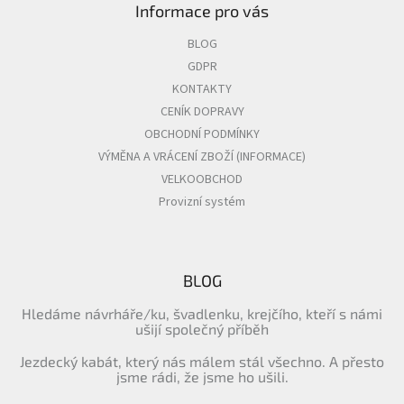
p
Informace pro vás
i
s
BLOG
u
GDPR
KONTAKTY
CENÍK DOPRAVY
OBCHODNÍ PODMÍNKY
VÝMĚNA A VRÁCENÍ ZBOŽÍ (INFORMACE)
VELKOOBCHOD
Provizní systém
BLOG
Hledáme návrháře/ku, švadlenku, krejčího, kteří s námi
ušijí společný příběh
Jezdecký kabát, který nás málem stál všechno. A přesto
jsme rádi, že jsme ho ušili.