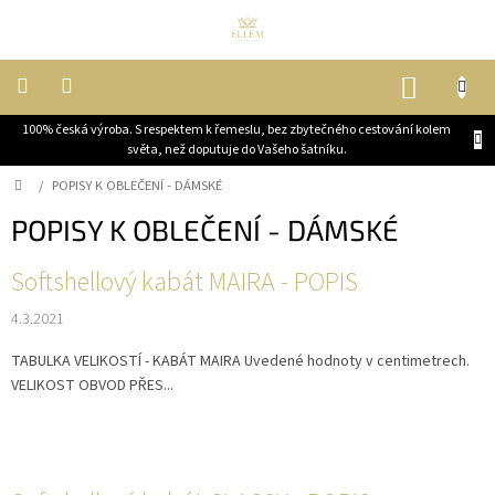
Přejít
na
obsah
NÁKUP
KOŠÍK
100% česká výroba. S respektem k řemeslu, bez zbytečného cestování kolem
DĚTI
světa, než doputuje do Vašeho šatníku.
Domů
/
POPISY K OBLEČENÍ - DÁMSKÉ
ŽENY
POPISY K OBLEČENÍ - DÁMSKÉ
MUŽI
V
Softshellový kabát MAIRA - POPIS
ý
JEZDECKÉ
4.3.2021
p
KABÁTY
i
TABULKA VELIKOSTÍ - KABÁT MAIRA Uvedené hodnoty v centimetrech.
s
VELIKOST OBVOD PŘES...
OUTLET,
č
VELKÉ
l
SLEVY
á
BLOG
n
k