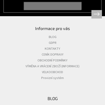
í
Informace pro vás
BLOG
GDPR
KONTAKTY
CENÍK DOPRAVY
OBCHODNÍ PODMÍNKY
VÝMĚNA A VRÁCENÍ ZBOŽÍ (INFORMACE)
VELKOOBCHOD
Provizní systém
BLOG