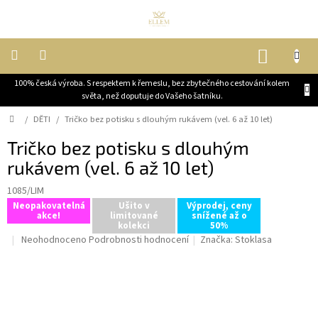
Přejít
na
obsah
NÁKUP
KOŠÍK
100% česká výroba. S respektem k řemeslu, bez zbytečného cestování kolem
DĚTI
světa, než doputuje do Vašeho šatníku.
Domů
/
DĚTI
/
Tričko bez potisku s dlouhým rukávem (vel. 6 až 10 let)
ŽENY
Tričko bez potisku s dlouhým
rukávem (vel. 6 až 10 let)
MUŽI
1085/LIM
JEZDECKÉ
Neopakovatelná
Ušito v
Výprodej, ceny
KABÁTY
akce!
limitované
snížené až o
kolekci
50%
Průměrné
Neohodnoceno
Podrobnosti hodnocení
Značka:
Stoklasa
OUTLET,
hodnocení
VELKÉ
produktu
SLEVY
je
0,0
BLOG
z