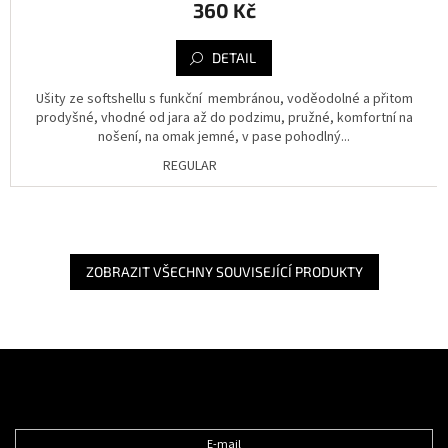
360 Kč
DETAIL
Ušity ze softshellu s funkční membránou, voděodolné a přitom
prodyšné, vhodné od jara až do podzimu, pružné, komfortní na
nošení, na omak jemné, v pase pohodlný...
REGULAR
ZOBRAZIT VŠECHNY SOUVISEJÍCÍ PRODUKTY
Z
á
Odebírat newsletter
p
a
t
E-mail