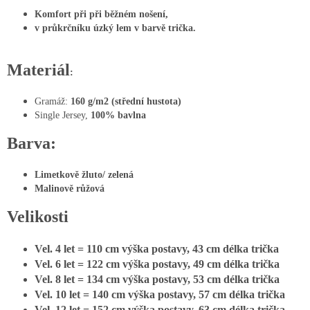
Komfort při při běžném nošení,
v průkrčníku úzký lem v barvě trička.
Materiál
:
Gramáž:
160 g/m2 (střední hustota)
Single Jersey,
100% bavlna
Barva:
Limetkově žluto/ zelená
Malinově růžová
Velikosti
Vel. 4 let = 110 cm výška postavy, 43 cm délka trička
Vel. 6 let = 122 cm výška postavy, 49 cm délka trička
Vel. 8 let = 134 cm výška postavy, 53 cm délka trička
Vel. 10 let = 140 cm výška postavy, 57 cm délka trička
Vel. 12 let = 152 cm výška postavy, 63 cm délka trička