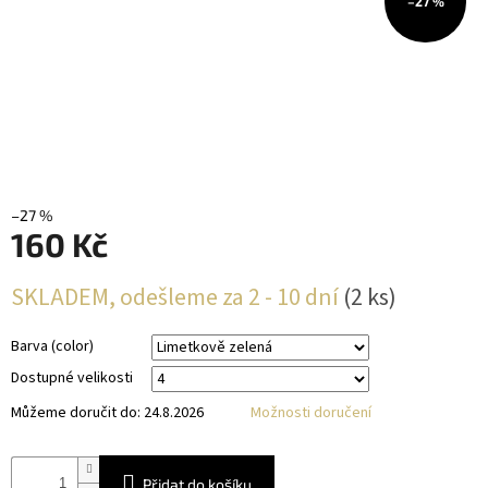
–27 %
–27 %
160 Kč
Měrná
SKLADEM, odešleme za 2 - 10 dní
(2 ks)
cena:
Barva (color)
Dostupné velikosti
Můžeme doručit do:
24.8.2026
Možnosti doručení
Přidat do košíku