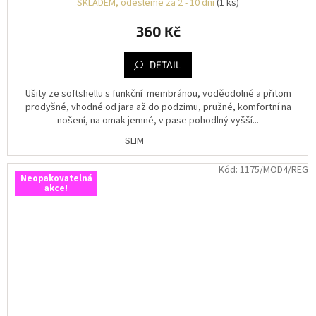
SKLADEM, odešleme za 2 - 10 dní
(1 ks)
360 Kč
DETAIL
Ušity ze softshellu s funkční membránou, voděodolné a přitom
prodyšné, vhodné od jara až do podzimu, pružné, komfortní na
nošení, na omak jemné, v pase pohodlný vyšší...
SLIM
Kód:
1175/MOD4/REG
Neopakovatelná
akce!